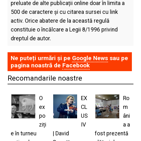
preluate de alte publicații online doar în limita a
500 de caractere și cu citarea sursei cu link
activ. Orice abatere de la această regulă
constituie o încălcare a Legii 8/1996 privind
dreptul de autor.
Ne puteți urmări și pe
Google News
sau pe
pagina noastră de
Facebook
Recomandarile noastre
O
EX
Ro
ex
CL
m
po
US
âni
ziți
IV
a a
e în turneu
| David
fost prezentă