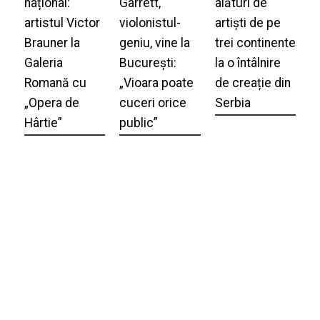
național:
Garrett,
alături de
artistul Victor
violonistul-
artiști de pe
Brauner la
geniu, vine la
trei continente
Galeria
București:
la o întâlnire
Romană cu
„Vioara poate
de creație din
„Opera de
cuceri orice
Serbia
Hârtie”
public”