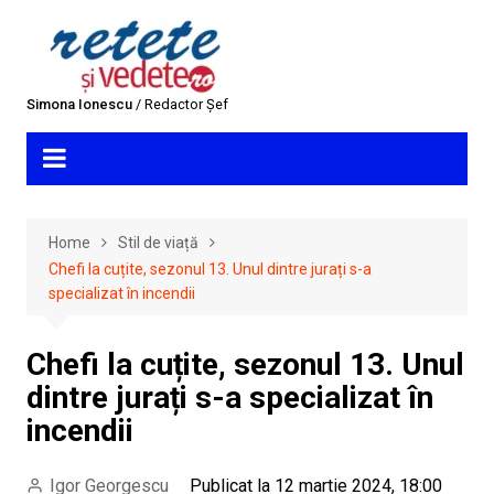
Skip
to
content
Simona Ionescu
/ Redactor Șef
Home
Stil de viață
Chefi la cuțite, sezonul 13. Unul dintre jurați s-a
specializat în incendii
Chefi la cuțite, sezonul 13. Unul
dintre jurați s-a specializat în
incendii
Igor Georgescu
Publicat la 12 martie 2024, 18:00