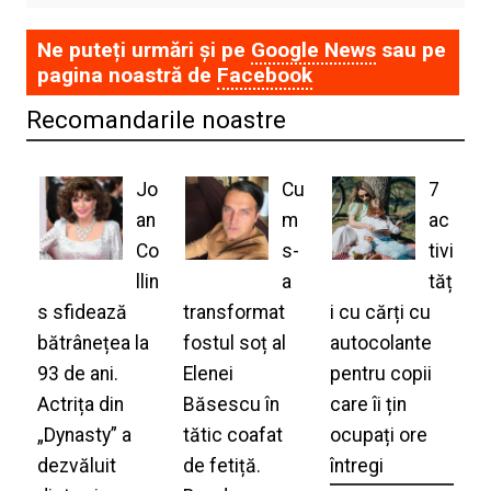
Ne puteți urmări și pe
Google News
sau pe
pagina noastră de
Facebook
Recomandarile noastre
Jo
Cu
7
an
m
ac
Co
s-
tivi
llin
a
tăț
s sfidează
transformat
i cu cărți cu
bătrânețea la
fostul soț al
autocolante
93 de ani.
Elenei
pentru copii
Actrița din
Băsescu în
care îi țin
„Dynasty” a
tătic coafat
ocupați ore
dezvăluit
de fetiță.
întregi