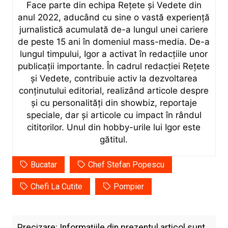
Face parte din echipa Rețete și Vedete din
anul 2022, aducând cu sine o vastă experiență
jurnalistică acumulată de-a lungul unei cariere
de peste 15 ani în domeniul mass-media. De-a
lungul timpului, Igor a activat în redacțiile unor
publicații importante. În cadrul redacției Rețete
și Vedete, contribuie activ la dezvoltarea
conținutului editorial, realizând articole despre
și cu personalități din showbiz, reportaje
speciale, dar și articole cu impact în rândul
cititorilor. Unul din hobby-urile lui Igor este
gătitul.
Bucatar
Chef Stefan Popescu
Chefi La Cutite
Pompier
Precizare: Informațiile din prezentul articol sunt