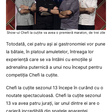
Show-ul Chefi la cuțite va avea o premieră maraton, de trei zile
Totodată, cei patru ași ai gastronomiei vor pune
la bătaie, în platoul amuletelor, întreaga lor
experiență care se va întâlni cu emoțiile și
adrenalina puternică a unui nou început pentru
competiția Chefi la cuțite.
Chefi la cuțite sezonul 13 începe în curând cu o
noutate spectaculoasă. Chefi la cuțite sezonul
13 va avea patru jurați, iar unul dintre ei are o
carieră incredibilă din spatele aparenței