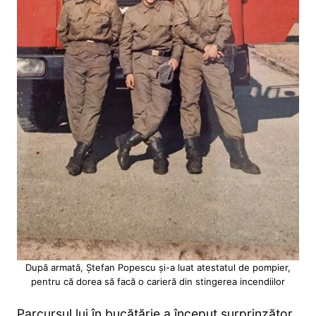
După armată, Ștefan Popescu și-a luat atestatul de pompier,
pentru că dorea să facă o carieră din stingerea incendiilor
Parcursul lui în bucătărie a început surprinzător.