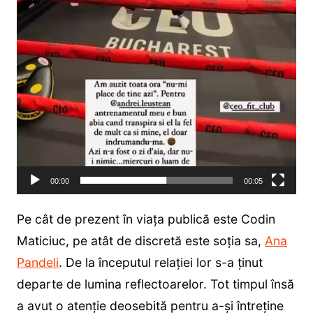
00:00
00:05
Pe cât de prezent în viața publică este Codin
Maticiuc, pe atât de discretă este soția sa,
Ana
Pandeli
. De la începutul relației lor s-a ținut
departe de lumina reflectoarelor. Tot timpul însă
a avut o atenție deosebită pentru a-și întreține