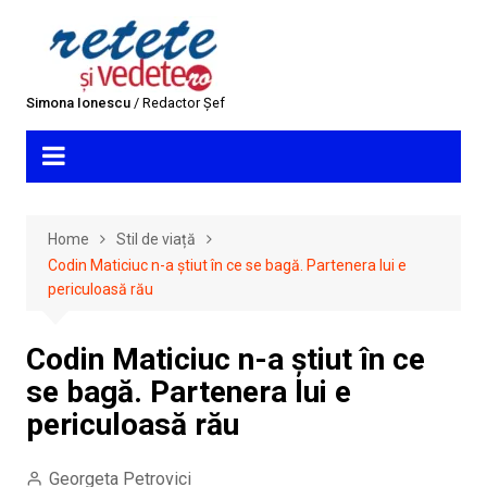
Skip
to
content
Simona Ionescu
/ Redactor Șef
Home
Stil de viață
Codin Maticiuc n-a știut în ce se bagă. Partenera lui e
periculoasă rău
Codin Maticiuc n-a știut în ce
se bagă. Partenera lui e
periculoasă rău
Georgeta Petrovici