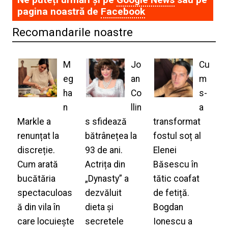
pagina noastră de
Facebook
Recomandarile noastre
M
Jo
Cu
eg
an
m
ha
Co
s-
n
llin
a
Markle a
s sfidează
transformat
renunțat la
bătrânețea la
fostul soț al
discreție.
93 de ani.
Elenei
Cum arată
Actrița din
Băsescu în
bucătăria
„Dynasty” a
tătic coafat
spectaculoas
dezvăluit
de fetiță.
ă din vila în
dieta și
Bogdan
care locuiește
secretele
Ionescu a