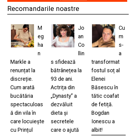
Recomandarile noastre
M
Jo
Cu
eg
an
m
ha
Co
s-
n
llin
a
Markle a
s sfidează
transformat
renunțat la
bătrânețea la
fostul soț al
discreție.
93 de ani.
Elenei
Cum arată
Actrița din
Băsescu în
bucătăria
„Dynasty” a
tătic coafat
spectaculoas
dezvăluit
de fetiță.
ă din vila în
dieta și
Bogdan
care locuiește
secretele
Ionescu a
cu Prințul
care o ajută
albit!