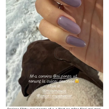
Daciana Sârbu recunoaște că s-a lăsat pe mâna fiicei mai mari,