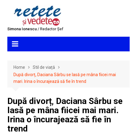
Skip
to
content
Simona Ionescu
/ Redactor Șef
Home
Stil de viață
După divorț, Daciana Sârbu se lasă pe mâna fiicei mai
mari. Irina o încurajează să fie în trend
După divorț, Daciana Sârbu se
lasă pe mâna fiicei mai mari.
Irina o încurajează să fie în
trend