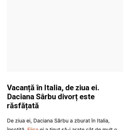
Vacanță în Italia, de ziua ei.
Daciana Sârbu divorț este
răsfățată
De ziua ei, Daciana Sârbu a zburat în Italia,
însoțită.
Fiica
ei a ținut să-i arate cât de mult o