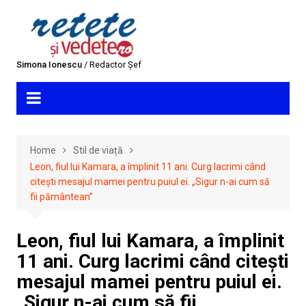
Skip
to
content
Simona Ionescu
/ Redactor Șef
Home
Stil de viață
Leon, fiul lui Kamara, a împlinit 11 ani. Curg lacrimi când
citești mesajul mamei pentru puiul ei. „Sigur n-ai cum să
fii pământean”
Leon, fiul lui Kamara, a împlinit
11 ani. Curg lacrimi când citești
mesajul mamei pentru puiul ei.
„Sigur n-ai cum să fii