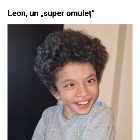
Leon, un „super omuleț”