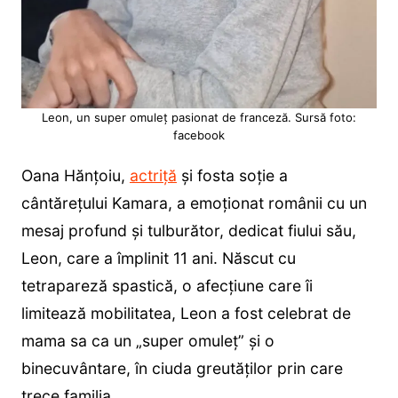
Leon, un super omuleț pasionat de franceză. Sursă foto:
facebook
Oana Hănțoiu,
actriță
și fosta soție a
cântărețului Kamara, a emoționat românii cu un
mesaj profund și tulburător, dedicat fiului său,
Leon, care a împlinit 11 ani. Născut cu
tetrapareză spastică, o afecțiune care îi
limitează mobilitatea, Leon a fost celebrat de
mama sa ca un „super omuleț” și o
binecuvântare, în ciuda greutăților prin care
trece familia.