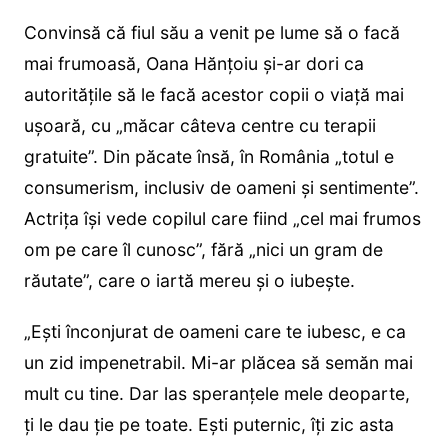
Convinsă că fiul său a venit pe lume să o facă
mai frumoasă, Oana Hănțoiu și-ar dori ca
autoritățile să le facă acestor copii o viață mai
ușoară, cu „măcar câteva centre cu terapii
gratuite”. Din păcate însă, în România „totul e
consumerism, inclusiv de oameni și sentimente”.
Actrița își vede copilul care fiind „cel mai frumos
om pe care îl cunosc”, fără „nici un gram de
răutate”, care o iartă mereu și o iubește.
„Ești înconjurat de oameni care te iubesc, e ca
un zid impenetrabil. Mi-ar plăcea să semăn mai
mult cu tine. Dar las speranțele mele deoparte,
ți le dau ție pe toate. Ești puternic, îți zic asta