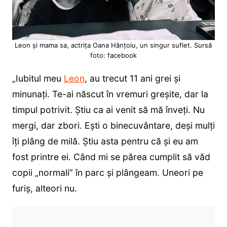
Leon și mama sa, actrița Oana Hănțoiu, un singur suflet. Sursă
foto: facebook
„Iubitul meu
Leon
, au trecut 11 ani grei și
minunați. Te-ai născut în vremuri greșite, dar la
timpul potrivit. Știu ca ai venit să mă înveți. Nu
mergi, dar zbori. Ești o binecuvântare, deși mulți
îți plâng de milă. Știu asta pentru că și eu am
fost printre ei. Când mi se părea cumplit să văd
copii „normali” în parc și plângeam. Uneori pe
furiș, alteori nu.