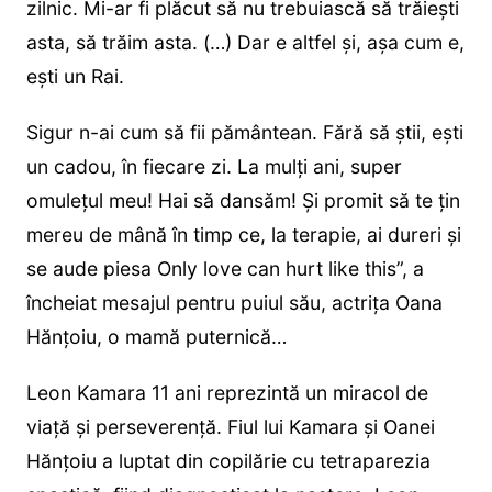
zilnic. Mi-ar fi plăcut să nu trebuiască să trăiești
asta, să trăim asta. (…) Dar e altfel și, așa cum e,
ești un Rai.
Sigur n-ai cum să fii pământean. Fără să știi, ești
un cadou, în fiecare zi. La mulți ani, super
omulețul meu! Hai să dansăm! Și promit să te țin
mereu de mână în timp ce, la terapie, ai dureri și
se aude piesa Only love can hurt like this”, a
încheiat mesajul pentru puiul său, actrița Oana
Hănțoiu, o mamă puternică…
Leon Kamara 11 ani reprezintă un miracol de
viață și perseverență. Fiul lui Kamara și Oanei
Hănțoiu a luptat din copilărie cu tetraparezia