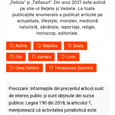
„Felicia” și „Taifasuri”. Din anul 2021 este activă
pe site-ul Rețete și Vedete. La toate
publicațiile enumerate a publicat articole pe
actualitate, lifestyle, monden, medicină
naturistă, sănătate, reportaje, religie,
horoscop, editoriale.
Actrita
Bebelus
Boala
Fiul
Kamara
Leon
Oana Hantoiu
Tetrapareza Spastica
Precizare: Informațiile din prezentul articol sunt
de interes public și sunt obținute din surse
publice. Legea 190 din 2018, la articolul 7,
menţionează că activitatea jurnalistică este