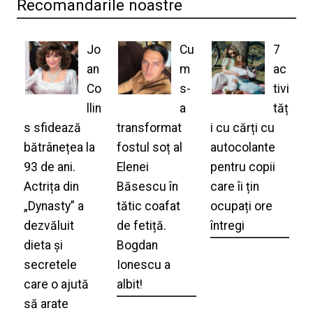
Recomandarile noastre
Jo
Cu
7
an
m
ac
Co
s-
tivi
llin
a
tăț
s sfidează
transformat
i cu cărți cu
bătrânețea la
fostul soț al
autocolante
93 de ani.
Elenei
pentru copii
Actrița din
Băsescu în
care îi țin
„Dynasty” a
tătic coafat
ocupați ore
dezvăluit
de fetiță.
întregi
dieta și
Bogdan
secretele
Ionescu a
care o ajută
albit!
să arate