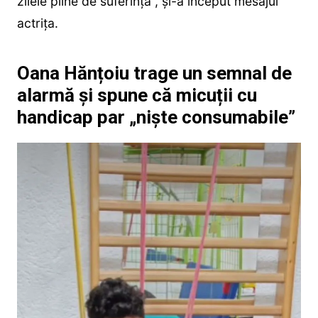
zilele pline de suferință”, și-a început mesajul
actrița.
Oana Hănțoiu trage un semnal de
alarmă și spune că micuții cu
handicap par „niște consumabile”