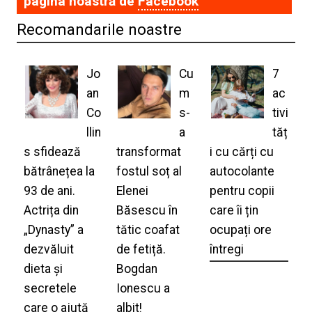
pagina noastră de
Facebook
Recomandarile noastre
Jo
Cu
7
an
m
ac
Co
s-
tivi
llin
a
tăț
s sfidează
transformat
i cu cărți cu
bătrânețea la
fostul soț al
autocolante
93 de ani.
Elenei
pentru copii
Actrița din
Băsescu în
care îi țin
„Dynasty” a
tătic coafat
ocupați ore
dezvăluit
de fetiță.
întregi
dieta și
Bogdan
secretele
Ionescu a
care o ajută
albit!