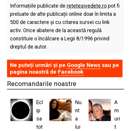
Informațiile publicate de
retetesivedete.ro
pot fi
preluate de alte publicații online doar în limita a
500 de caractere și cu citarea sursei cu link
activ. Orice abatere de la această regulă
constituie o încălcare a Legii 8/1996 privind
dreptul de autor.
Ne puteți urmări și pe
Google News
sau pe
pagina noastră de
Facebook
Recomandarile noastre
Ecl
Nu
A
ip
nt
m
sa
a
uri
tot
lui
t