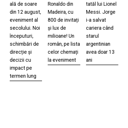
ală de soare
Ronaldo din
tatăl lui Lionel
din 12 august,
Madeira, cu
Messi. Jorge
eveniment al
800 de invitați
i-a salvat
secolului. Noi
și lux de
cariera când
începuturi,
milioane! Un
starul
schimbări de
român, pe lista
argentinian
direcție și
celor chemați
avea doar 13
decizii cu
la eveniment
ani
impact pe
termen lung