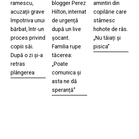
ramescu,
blogger Perez
amintiri din
acuzații grave
Hilton, internat
copilărie care
împotriva unui
de urgență
stârnesc
bărbat, într-un
după un live
hohote de râs.
proces privind
șocant.
„Nu tăiați și
copiii săi.
Familia rupe
pisica”
După o zi și-a
tăcerea:
retras
„Poate
plângerea
comunica și
asta ne dă
speranță”