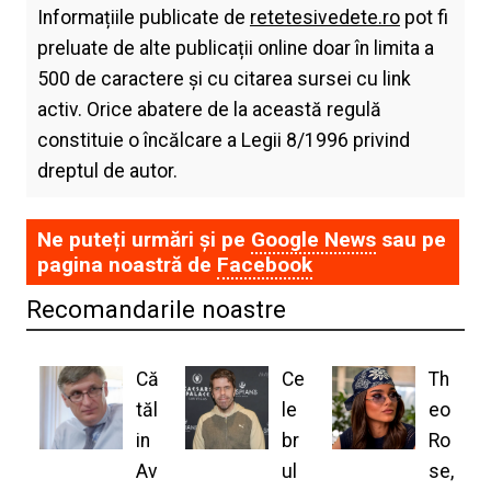
Informațiile publicate de
retetesivedete.ro
pot fi
preluate de alte publicații online doar în limita a
500 de caractere și cu citarea sursei cu link
activ. Orice abatere de la această regulă
constituie o încălcare a Legii 8/1996 privind
dreptul de autor.
Ne puteți urmări și pe
Google News
sau pe
pagina noastră de
Facebook
Recomandarile noastre
Că
Ce
Th
tăl
le
eo
in
br
Ro
Av
ul
se,