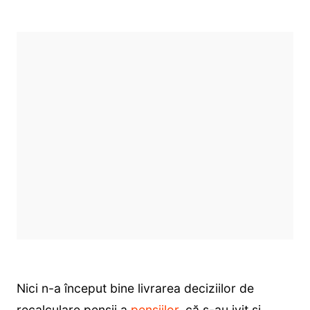
Nici n-a început bine livrarea deciziilor de
recalculare pensii a
pensiilor
, că s-au ivit și