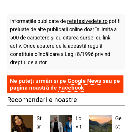
Informațiile publicate de
retetesivedete.ro
pot fi
preluate de alte publicații online doar în limita a
500 de caractere și cu citarea sursei cu link
activ. Orice abatere de la această regulă
constituie o încălcare a Legii 8/1996 privind
dreptul de autor.
Ne puteți urmări și pe
Google News
sau pe
pagina noastră de
Facebook
Recomandarile noastre
St
Lo
Ge
ar
vit
st