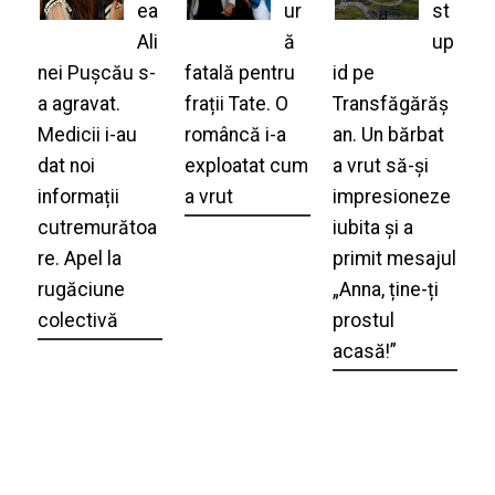
ea
ur
st
Ali
ă
up
nei Pușcău s-
fatală pentru
id pe
a agravat.
frații Tate. O
Transfăgărăș
Medicii i-au
româncă i-a
an. Un bărbat
dat noi
exploatat cum
a vrut să-și
informații
a vrut
impresioneze
cutremurătoa
iubita și a
re. Apel la
primit mesajul
rugăciune
„Anna, ține-ți
colectivă
prostul
acasă!”