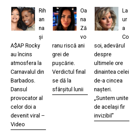
Rih
Oa
La
an
na
ur
na
Ză
a
și
vo
Co
A$AP Rocky
ranu riscă ani
soi, adevărul
au încins
grei de
despre
atmosfera la
pușcărie.
ultimele ore
Carnavalul din
Verdictul final
dinaintea celei
Barbados.
se dă la
de-a cincea
Dansul
sfârșitul lunii
nașteri.
provocator al
„Suntem unite
celor doi a
de același fir
devenit viral –
invizibil”
Video