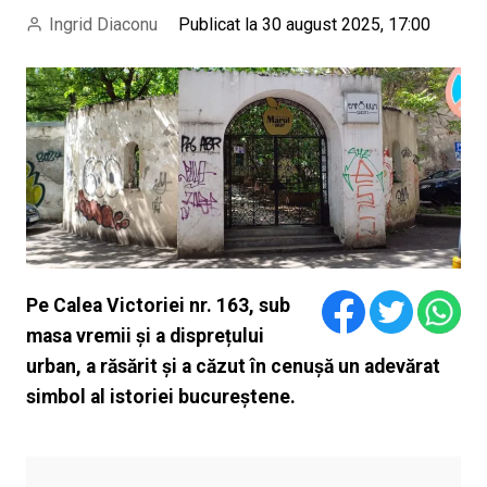
Ingrid Diaconu
Publicat la 30 august 2025, 17:00
Pe Calea Victoriei nr. 163, sub
masa vremii și a disprețului
urban, a răsărit și a căzut în cenușă un adevărat
simbol al istoriei bucureștene.