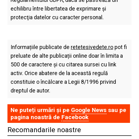
Regulamentului GDPR, dacă se păstrează un
echilibru între libertatea de exprimare şi
protecţia datelor cu caracter personal.
Informațiile publicate de
retetesivedete.ro
pot fi
preluate de alte publicații online doar în limita a
500 de caractere și cu citarea sursei cu link
activ. Orice abatere de la această regulă
constituie o încălcare a Legii 8/1996 privind
dreptul de autor.
Ne puteți urmări și pe
Google News
sau pe
pagina noastră de
Facebook
Recomandarile noastre