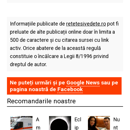
Informațiile publicate de
retetesivedete.ro
pot fi
preluate de alte publicații online doar în limita a
500 de caractere și cu citarea sursei cu link
activ. Orice abatere de la această regulă
constituie o încălcare a Legii 8/1996 privind
dreptul de autor.
Ne puteți urmări și pe
Google News
sau pe
pagina noastră de
Facebook
Recomandarile noastre
A
Ecl
Nu
m
ip
nt