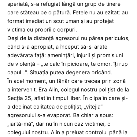
speriată, s-a refugiat lângă un grup de tinere
care stăteau pe o pătură. Fetele nu au ezitat: au
format imediat un scut uman și au protejat
victima cu propriile corpuri.
Deși de la distanță agresorul nu părea periculos,
când s-a apropiat, a început să-și arate
adevărata față: amenințări, injurii și promisiuni
de violență – „te calc în picioare, te omor, îți rup
capul…”. Situația putea degenera oricând.
În acel moment, un tânăr care trecea prin zonă
a intervenit. Era Alin, colegul nostru polițist de la
Secția 25, aflat în timpul liber. În clipa în care și-
a declinat calitatea de polițist, „vitejia”
agresorului s-a evaporat. Ba chiar a spus:
„iartă-mă”, dar nu în nicun caz victimei, ci
colegului nostru. Alin a preluat controlul până la