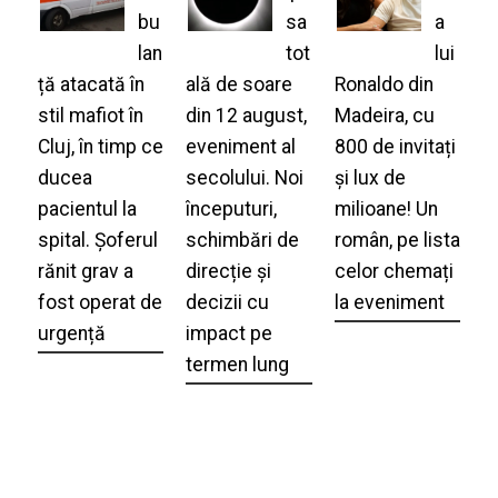
bu
sa
a
lan
tot
lui
ță atacată în
ală de soare
Ronaldo din
stil mafiot în
din 12 august,
Madeira, cu
Cluj, în timp ce
eveniment al
800 de invitați
ducea
secolului. Noi
și lux de
pacientul la
începuturi,
milioane! Un
spital. Șoferul
schimbări de
român, pe lista
rănit grav a
direcție și
celor chemați
fost operat de
decizii cu
la eveniment
urgență
impact pe
termen lung