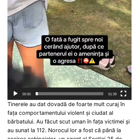
00:00
01:39
Tinerele au dat dovadă de foarte mult curaj în
fața comportamentului violent și ciudat al
bărbatului. Au făcut scut uman în fața victimei și
au sunat la 112. Norocul lor a fost că până la
sosirea echipajelor, un agent al Secției 25 de