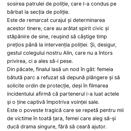
sosirea patrulei de poliție, care l-a condus pe
bărbat la secția de poliție.
Este de remarcat curajul și determinarea
acestor tinere, care au arătat spirit civic și
stăpânire de sine, reușind să câștige timp
prețios până la intervenția poliției. Și, desigur,
gestul colegului nostru Alin, care nu a întors
privirea, ci a ales să-i pese.
Din păcate, finalul lasă un nod în gât: femeia
bătută parc a refuzat să depună plângere și să
solicite ordin de protecție, deși în filmarea
incidentului afirmă că partenerul i-a luat actele
și o ține captivă împotriva voinței sale.
Este o poveste tragică care se repetă pentru mii
de victime în toată țara, femei care aleg să-și
ducă drama singure, fără să ceară ajutor.