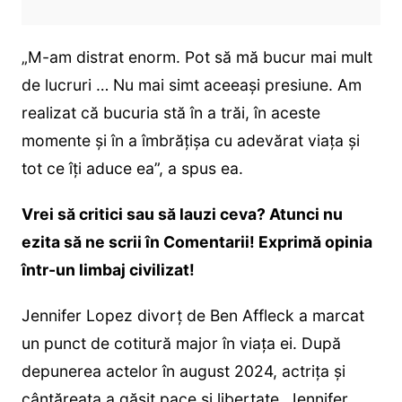
„M-am distrat enorm. Pot să mă bucur mai mult
de lucruri … Nu mai simt aceeași presiune. Am
realizat că bucuria stă în a trăi, în aceste
momente și în a îmbrățișa cu adevărat viața și
tot ce îți aduce ea”, a spus ea.
Vrei să critici sau să lauzi ceva? Atunci nu
ezita să ne scrii în Comentarii! Exprimă opinia
într-un limbaj civilizat!
Jennifer Lopez divorț de Ben Affleck a marcat
un punct de cotitură major în viața ei. După
depunerea actelor în august 2024, actrița și
cântăreața a găsit pace și libertate. Jennifer