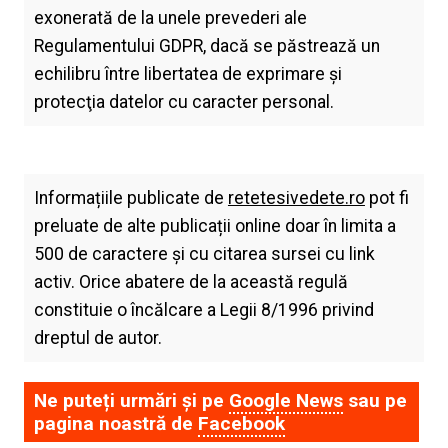
exonerată de la unele prevederi ale
Regulamentului GDPR, dacă se păstrează un
echilibru între libertatea de exprimare şi
protecţia datelor cu caracter personal.
Informațiile publicate de
retetesivedete.ro
pot fi
preluate de alte publicații online doar în limita a
500 de caractere și cu citarea sursei cu link
activ. Orice abatere de la această regulă
constituie o încălcare a Legii 8/1996 privind
dreptul de autor.
Ne puteți urmări și pe
Google News
sau pe
pagina noastră de
Facebook