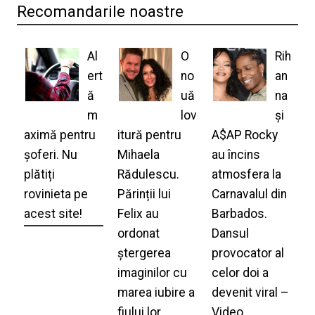
Recomandarile noastre
Al
O
Rih
ert
no
an
ă
uă
na
m
lov
și
aximă pentru
itură pentru
A$AP Rocky
șoferi. Nu
Mihaela
au încins
plătiți
Rădulescu.
atmosfera la
rovinieta pe
Părinții lui
Carnavalul din
acest site!
Felix au
Barbados.
ordonat
Dansul
ștergerea
provocator al
imaginilor cu
celor doi a
marea iubire a
devenit viral –
fiului lor
Video