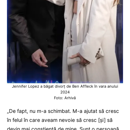
Jennifer Lopez a băgat divorț de Ben Affleck în vara anului
2024
Foto: Arhivă
„De fapt, nu m-a schimbat. M-a ajutat să cresc
în felul în care aveam nevoie să cresc [și] să
devin mai conștientă de mine. Sunt o persoană