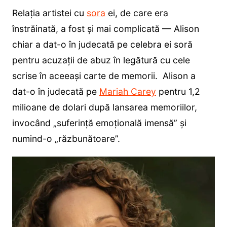
Relația artistei cu
sora
ei, de care era
înstrăinată, a fost și mai complicată — Alison
chiar a dat-o în judecată pe celebra ei soră
pentru acuzații de abuz în legătură cu cele
scrise în aceeași carte de memorii. Alison a
dat-o în judecată pe
Mariah Carey
pentru 1,2
milioane de dolari după lansarea memoriilor,
invocând „suferință emoțională imensă” și
numind-o „răzbunătoare”.