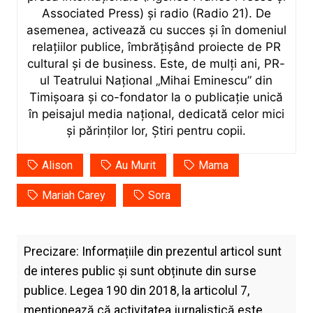
Associated Press) și radio (Radio 21). De
asemenea, activează cu succes și în domeniul
relațiilor publice, îmbrățișând proiecte de PR
cultural și de business. Este, de mulți ani, PR-
ul Teatrului Național „Mihai Eminescu” din
Timișoara și co-fondator la o publicație unică
în peisajul media național, dedicată celor mici
și părinților lor, Știri pentru copii.
Alison
Au Murit
Mama
Mariah Carey
Sora
Precizare: Informațiile din prezentul articol sunt
de interes public și sunt obținute din surse
publice. Legea 190 din 2018, la articolul 7,
menţionează că activitatea jurnalistică este