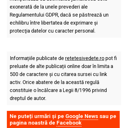
exonerată de la unele prevederi ale
Regulamentului GDPR, dacă se păstrează un
echilibru între libertatea de exprimare şi
protecţia datelor cu caracter personal.
Informațiile publicate de
retetesivedete.ro
pot fi
preluate de alte publicații online doar în limita a
500 de caractere și cu citarea sursei cu link
activ. Orice abatere de la această regulă
constituie o încălcare a Legii 8/1996 privind
dreptul de autor.
Ne puteți urmări și pe
Google News
sau pe
pagina noastră de
Facebook