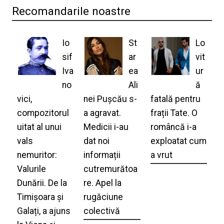
Recomandarile noastre
Io
St
Lo
sif
ar
vit
Iva
ea
ur
no
Ali
ă
vici,
nei Pușcău s-
fatală pentru
compozitorul
a agravat.
frații Tate. O
uitat al unui
Medicii i-au
româncă i-a
vals
dat noi
exploatat cum
nemuritor:
informații
a vrut
Valurile
cutremurătoa
Dunării. De la
re. Apel la
Timișoara și
rugăciune
Galați, a ajuns
colectivă