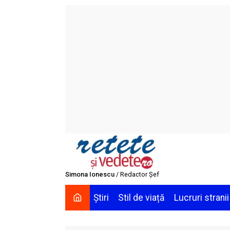
Skip
to
content
Simona Ionescu
/ Redactor Șef
Știri
Stil de viață
Lucruri stranii