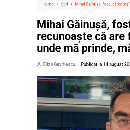
Home
Știri
Mihai Găinușă, fost „cârcotaș
Mihai Găinușă, fos
recunoaște că are 
unde mă prinde, m
Eliza Gavrilescu
Publicat la 14 august 20