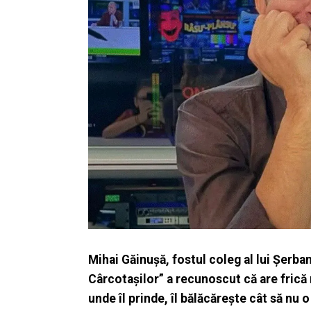
Mihai Găinușă, fostul coleg al lui Șerba
Cârcotașilor” a recunoscut că are fric
unde îl prinde, îl bălăcărește cât să nu o 