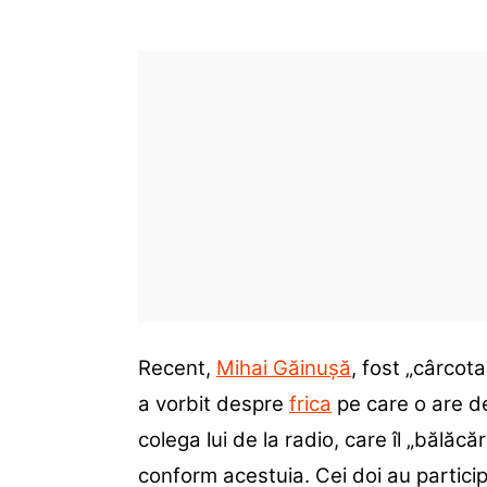
Recent,
Mihai Găinușă
, fost „cârcot
a vorbit despre
frica
pe care o are d
colega lui de la radio, care îl „bălăc
conform acestuia. Cei doi au partici