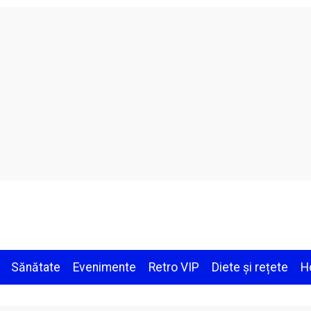
Sănătate
Evenimente
Retro VIP
Diete și rețete
H