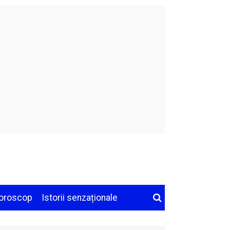
oroscop
Istorii senzaționale