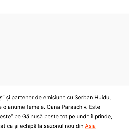
aș” și partener de emisiune cu Șerban Huidu,
e o anume femeie. Oana Paraschiv. Este
ărește” pe Găinușă peste tot pe unde îl prinde,
pat ca și echipă la sezonul nou din
Asia