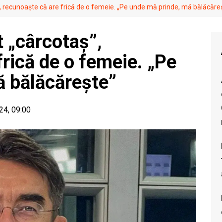
”, recunoaște că are frică de o femeie. „Pe unde mă prinde, mă bălăcăre
t „cârcotaș”,
frică de o femeie. „Pe
ă bălăcărește”
24, 09:00