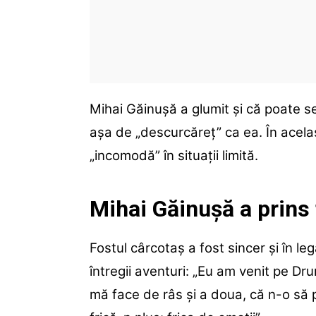
Mihai Găinușă a glumit și că poate 
așa de „descurcăreț” ca ea. În acel
„incomodă” în situații limită.
Mihai Găinușă a prins
Fostul cârcotaș a fost sincer și în le
întregii aventuri: „Eu am venit pe Dru
mă face de râs și a doua, că n-o să p