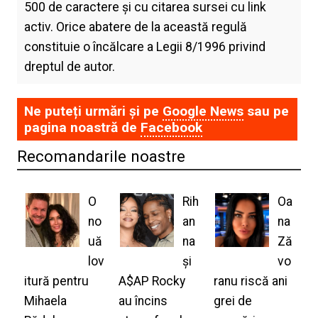
500 de caractere și cu citarea sursei cu link
activ. Orice abatere de la această regulă
constituie o încălcare a Legii 8/1996 privind
dreptul de autor.
Ne puteți urmări și pe
Google News
sau pe
pagina noastră de
Facebook
Recomandarile noastre
O
Rih
Oa
no
an
na
uă
na
Ză
lov
și
vo
itură pentru
A$AP Rocky
ranu riscă ani
Mihaela
au încins
grei de