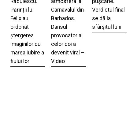
Rădulescu.
atmosfera la
pușcărie.
Părinții lui
Carnavalul din
Verdictul final
Felix au
Barbados.
se dă la
ordonat
Dansul
sfârșitul lunii
ștergerea
provocator al
imaginilor cu
celor doi a
marea iubire a
devenit viral –
fiului lor
Video