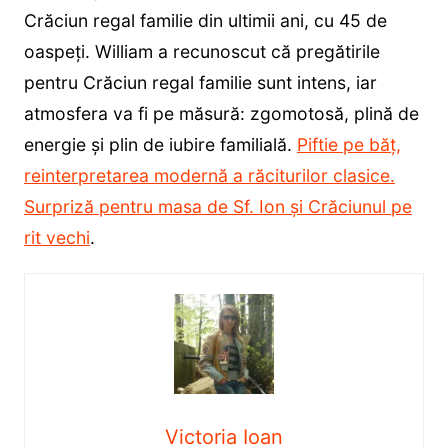
Crăciun regal familie din ultimii ani, cu 45 de
oaspeți. William a recunoscut că pregătirile
pentru Crăciun regal familie sunt intens, iar
atmosfera va fi pe măsură: zgomotosă, plină de
energie și plin de iubire familială.
Piftie pe băț,
reinterpretarea modernă a răciturilor clasice.
Surpriză pentru masa de Sf. Ion și Crăciunul pe
rit vechi
.
Victoria Ioan