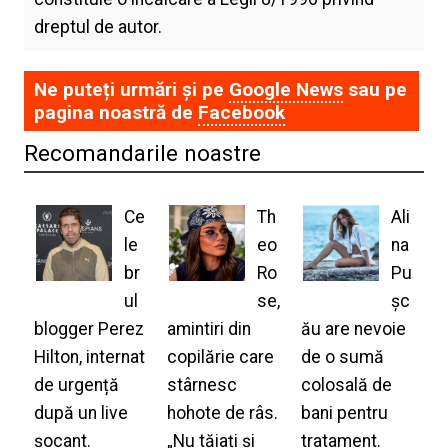
dreptul de autor.
Ne puteți urmări și pe
Google News
sau pe
pagina noastră de
Facebook
Recomandarile noastre
Ce
Th
Ali
le
eo
na
br
Ro
Pu
ul
se,
șc
blogger Perez
amintiri din
ău are nevoie
Hilton, internat
copilărie care
de o sumă
de urgență
stârnesc
colosală de
după un live
hohote de râs.
bani pentru
șocant.
„Nu tăiați și
tratament.