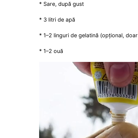
* Sare, după gust
* 3 litri de apă
* 1–2 linguri de gelatină (opțional, doa
* 1–2 ouă
Player
video