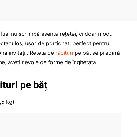
ftiei nu schimbă esența rețetei, ci doar modul
ectaculos, ușor de porționat, perfect pentru
ona invitații. Rețeta de
răcituri
pe băț se prepară
ine, aveți nevoie de forme de înghețată.
ituri pe băț
,5 kg)