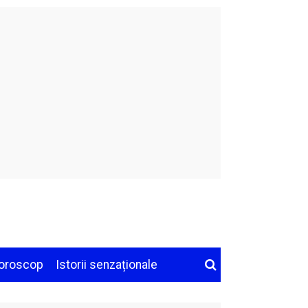
oroscop
Istorii senzaționale