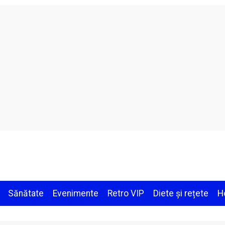
Sănătate
Evenimente
Retro VIP
Diete și rețete
H