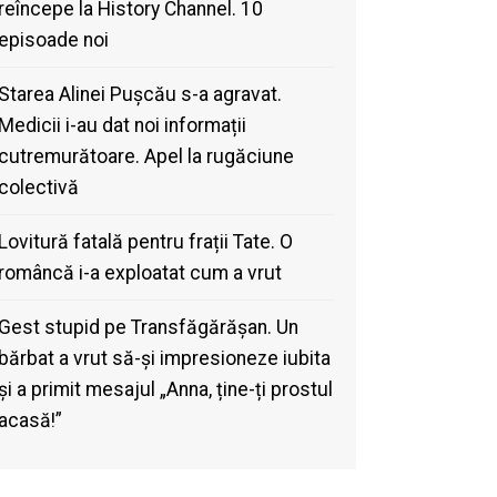
reîncepe la History Channel. 10
episoade noi
Starea Alinei Pușcău s-a agravat.
Medicii i-au dat noi informații
cutremurătoare. Apel la rugăciune
colectivă
Lovitură fatală pentru frații Tate. O
româncă i-a exploatat cum a vrut
Gest stupid pe Transfăgărășan. Un
bărbat a vrut să-și impresioneze iubita
și a primit mesajul „Anna, ține-ți prostul
acasă!”