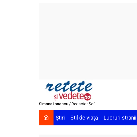
Skip
to
content
Simona Ionescu
/ Redactor Șef
Știri
Stil de viață
Lucruri stranii