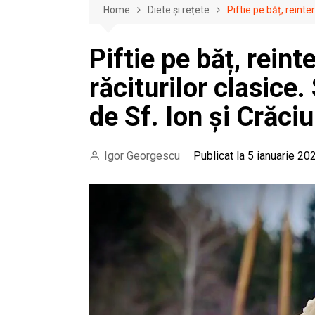
Home
Diete și rețete
Piftie pe băț, reint
Piftie pe băț, rein
răciturilor clasice
de Sf. Ion și Crăciu
Igor Georgescu
Publicat la 5 ianuarie 20