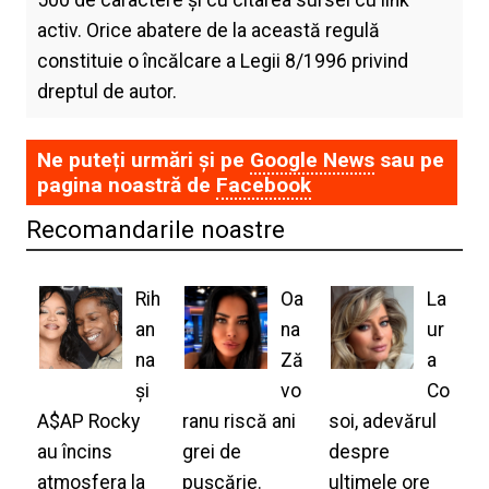
500 de caractere și cu citarea sursei cu link
activ. Orice abatere de la această regulă
constituie o încălcare a Legii 8/1996 privind
dreptul de autor.
Ne puteți urmări și pe
Google News
sau pe
pagina noastră de
Facebook
Recomandarile noastre
Rih
Oa
La
an
na
ur
na
Ză
a
și
vo
Co
A$AP Rocky
ranu riscă ani
soi, adevărul
au încins
grei de
despre
atmosfera la
pușcărie.
ultimele ore