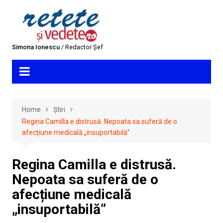
Skip
to
content
Simona Ionescu
/ Redactor Șef
Home
Știri
Regina Camilla e distrusă. Nepoata sa suferă de o
afecțiune medicală „insuportabilă”
Regina Camilla e distrusă.
Nepoata sa suferă de o
afecțiune medicală
„insuportabilă”