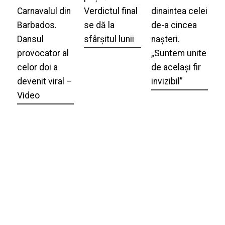
Carnavalul din
Verdictul final
dinaintea celei
Barbados.
se dă la
de-a cincea
Dansul
sfârșitul lunii
nașteri.
provocator al
„Suntem unite
celor doi a
de același fir
devenit viral –
invizibil”
Video