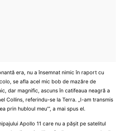
onantă era, nu a însemnat nimic în raport cu
colo, se afla acel mic bob de mazăre de
ic, dar magnific, ascuns în catifeaua neagră a
el Collins, referindu-se la Terra. „I-am transmis
ea prin hubloul meu'”, a mai spus el.
pajului Apollo 11 care nu a păşit pe satelitul