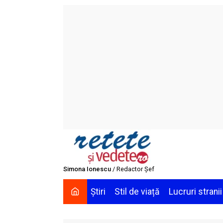
Skip
to
content
Simona Ionescu
/ Redactor Șef
Știri
Stil de viață
Lucruri stranii