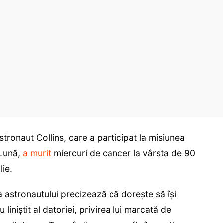
tronaut Collins, care a participat la misiunea
 Lună,
a murit
miercuri de cancer la vârsta de 90
lie.
ia astronautului precizează că doreşte să îşi
u liniştit al datoriei, privirea lui marcată de