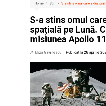
Home
Știri
S-a stins omul care a dus pri
S-a stins omul car
spațială pe Lună. 
misiunea Apollo 1
Eliza Gavrilescu
Publicat la 28 aprilie 20