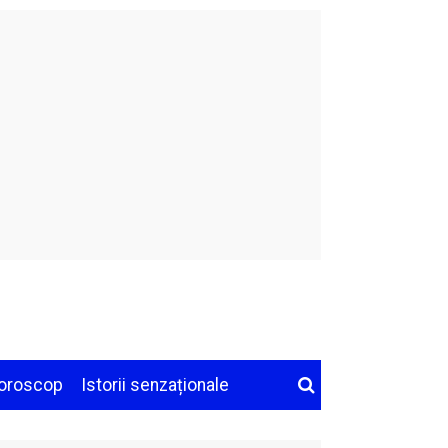
oroscop
Istorii senzaționale