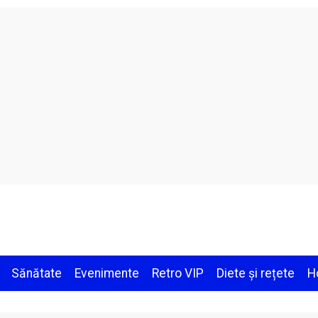
Sănătate
Evenimente
Retro VIP
Diete și rețete
H