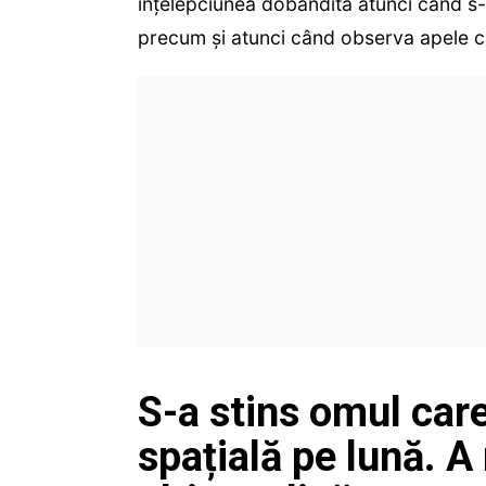
înţelepciunea dobândită atunci când s-a 
precum şi atunci când observa apele ca
S-a stins omul car
spațială pe lună. A