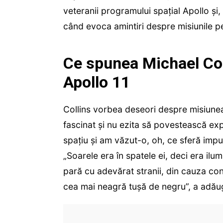
veteranii programului spaţial Apollo şi,
când evoca amintiri despre misiunile p
Ce spunea Michael Co
Apollo 11
Collins vorbea deseori despre misiunea 
fascinat și nu ezita să povestească exp
spaţiu şi am văzut-o, oh, ce sferă imp
„Soarele era în spatele ei, deci era ilu
pară cu adevărat stranii, din cauza con
cea mai neagră tuşă de negru”, a adăug