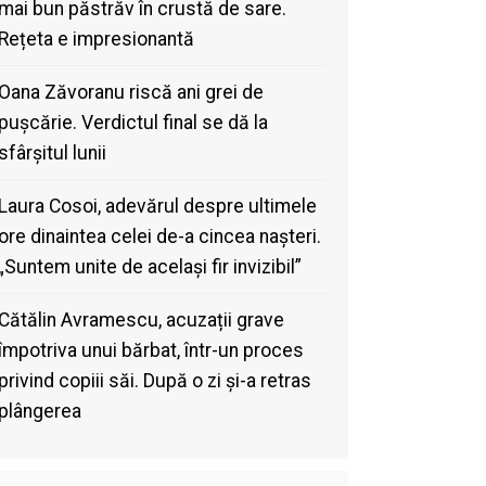
mai bun păstrăv în crustă de sare.
Rețeta e impresionantă
Oana Zăvoranu riscă ani grei de
pușcărie. Verdictul final se dă la
sfârșitul lunii
Laura Cosoi, adevărul despre ultimele
ore dinaintea celei de-a cincea nașteri.
„Suntem unite de același fir invizibil”
Cătălin Avramescu, acuzații grave
împotriva unui bărbat, într-un proces
privind copiii săi. După o zi și-a retras
plângerea