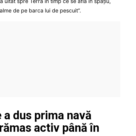
uitat spre Terra în timp ce se afla în spaţiu,
lme de pe barca lui de pescuit”.
e a dus prima navă
 rămas activ până în