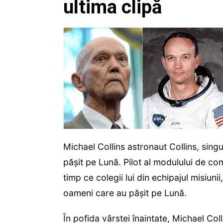
ultima clipă
Michael Collins astronaut Collins, sing
păşit pe Lună. Pilot al modulului de co
timp ce colegii lui din echipajul misiuni
oameni care au păşit pe Lună.
În pofida vârstei înaintate, Michael Coll