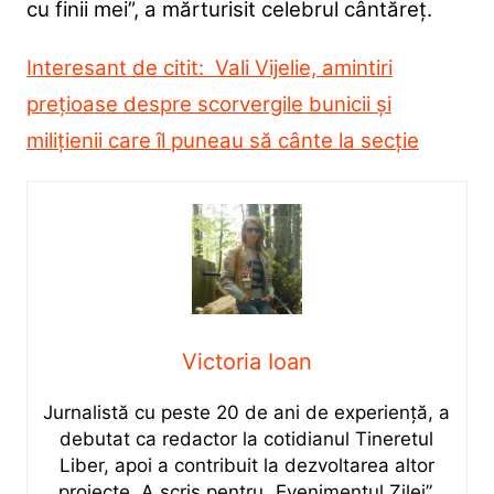
cu finii mei”, a mărturisit celebrul cântăreț.
Interesant de citit: Vali Vijelie, amintiri
prețioase despre scorvergile bunicii și
milițienii care îl puneau să cânte la secție
Victoria Ioan
Jurnalistă cu peste 20 de ani de experiență, a
debutat ca redactor la cotidianul Tineretul
Liber, apoi a contribuit la dezvoltarea altor
proiecte. A scris pentru „Evenimentul Zilei”,