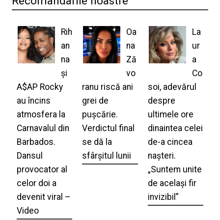
Recomandarile noastre
Rih
Oa
La
an
na
ur
na
Ză
a
și
vo
Co
A$AP Rocky
ranu riscă ani
soi, adevărul
au încins
grei de
despre
atmosfera la
pușcărie.
ultimele ore
Carnavalul din
Verdictul final
dinaintea celei
Barbados.
se dă la
de-a cincea
Dansul
sfârșitul lunii
nașteri.
provocator al
„Suntem unite
celor doi a
de același fir
devenit viral –
invizibil”
Video