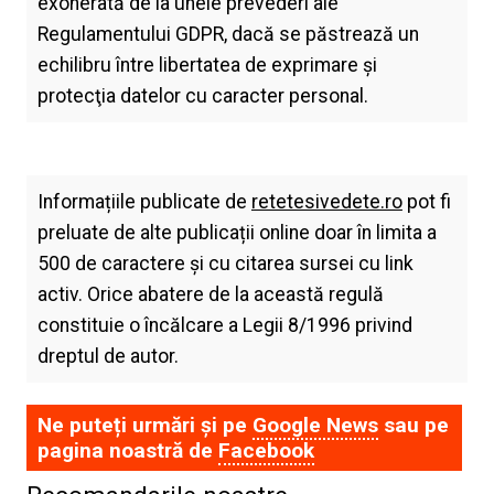
exonerată de la unele prevederi ale
Regulamentului GDPR, dacă se păstrează un
echilibru între libertatea de exprimare şi
protecţia datelor cu caracter personal.
Informațiile publicate de
retetesivedete.ro
pot fi
preluate de alte publicații online doar în limita a
500 de caractere și cu citarea sursei cu link
activ. Orice abatere de la această regulă
constituie o încălcare a Legii 8/1996 privind
dreptul de autor.
Ne puteți urmări și pe
Google News
sau pe
pagina noastră de
Facebook