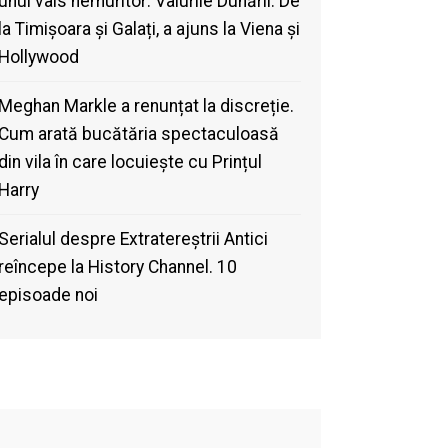
unui vals nemuritor: Valurile Dunării. De
la Timișoara și Galați, a ajuns la Viena și
Hollywood
Meghan Markle a renunțat la discreție.
Cum arată bucătăria spectaculoasă
din vila în care locuiește cu Prințul
Harry
Serialul despre Extratereștrii Antici
reîncepe la History Channel. 10
episoade noi