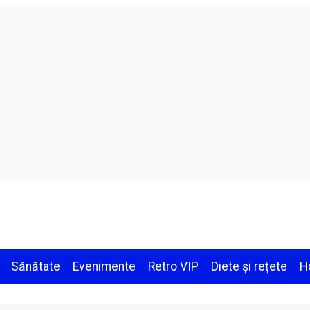
Sănătate
Evenimente
Retro VIP
Diete și rețete
H