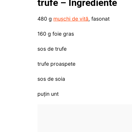
trufe – Ingrediente
480 g
mușchi de vită
, fasonat
160 g foie gras
sos de trufe
trufe proaspete
sos de soia
puțin unt