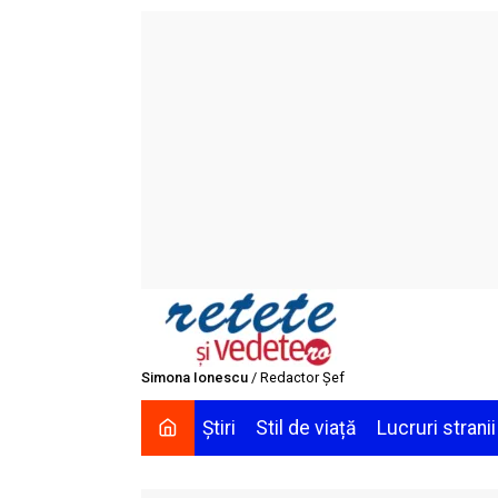
Skip
to
content
Simona Ionescu
/ Redactor Șef
Știri
Stil de viață
Lucruri stranii