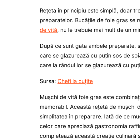
Rețeta în principiu este simplă, doar tre
preparatelor. Bucățile de foie gras se
de vită
, nu le trebuie mai mult de un mi
După ce sunt gata ambele preparate, se
care se glazurează cu puțin sos de soi
care la rândul lor se glazurează cu puți
Sursa:
Chefi la cuțite
Mușchi de vită foie gras este combinaț
memorabil. Această rețetă de mușchi d
simplitatea în preparare. Iată de ce muș
celor care apreciază gastronomia raffin
completează această creație culinară s