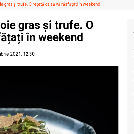
ie gras și trufe. O rețetă ca să vă răsfățați în weekend
oie gras și trufe. O
fățați în weekend
mbrie 2021, 12:30