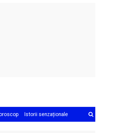
oroscop
Istorii senzaționale