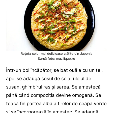
Rețeta celor mai delicioase clătite din Japonia
Sursă foto: mazilique.ro
Într-un bol încăpător, se bat ouăle cu un tel,
apoi se adaugă sosul de soia, uleiul de
susan, ghimbirul ras și sarea. Se amestecă
până când compoziția devine omogenă. Se
toacă fin partea albă a firelor de ceapă verde
și se încorporează în amestec. Se adaugă