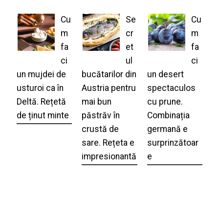
Cu
Se
Cu
m
cr
m
fa
et
fa
ci
ul
ci
un mujdei de
bucătarilor din
un desert
usturoi ca în
Austria pentru
spectaculos
Deltă. Rețetă
mai bun
cu prune.
de ținut minte
păstrăv în
Combinația
crustă de
germană e
sare. Rețeta e
surprinzătoar
impresionantă
e