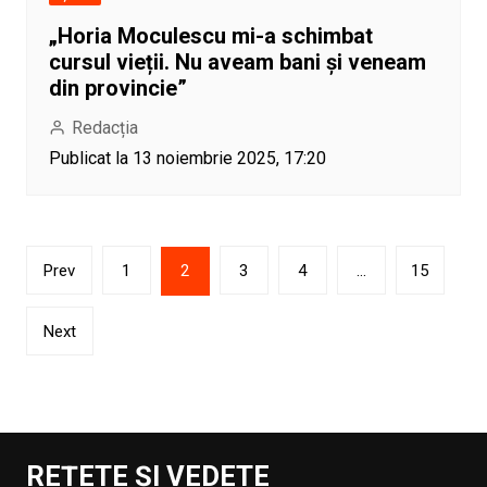
„Horia Moculescu mi-a schimbat
cursul vieții. Nu aveam bani și veneam
din provincie”
Redacția
Publicat la 13 noiembrie 2025, 17:20
Paginație
Prev
1
2
3
4
…
15
articole
Next
REȚETE ȘI VEDETE