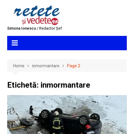
Skip
to
content
Simona Ionescu
/ Redactor Șef
Home
inmormantare
Page 2
Etichetă:
inmormantare