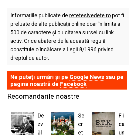
Informațiile publicate de
retetesivedete.ro
pot fi
preluate de alte publicații online doar în limita a
500 de caractere și cu citarea sursei cu link
activ. Orice abatere de la această regulă
constituie o încălcare a Legii 8/1996 privind
dreptul de autor.
Ne puteți urmări și pe
Google News
sau pe
pagina noastră de
Facebook
Recomandarile noastre
De
Se
Fii
zv
cr
ca
ăl
et
un