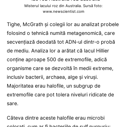
Misterul lacului roz din Australia. Sursă foto:
www.newscientist.com
Tighe, McGrath și colegii lor au analizat probele
folosind o tehnică numită metagenomică, care
secvențiază deodată tot ADN-ul dintr-o probă
de mediu. Analiza lor a arătat că lacul Hillier
conține aproape 500 de extremofile, adică
organisme care se dezvoltă în medii extreme,
inclusiv bacterii, archaea, alge și viruși.
Majoritatea erau halofile, un subgrup de
extremofile care pot tolera niveluri ridicate de
sare.
Câteva dintre aceste halofile erau microbi
colorați, cum ar fi bacteriile de sulf purpuriu;