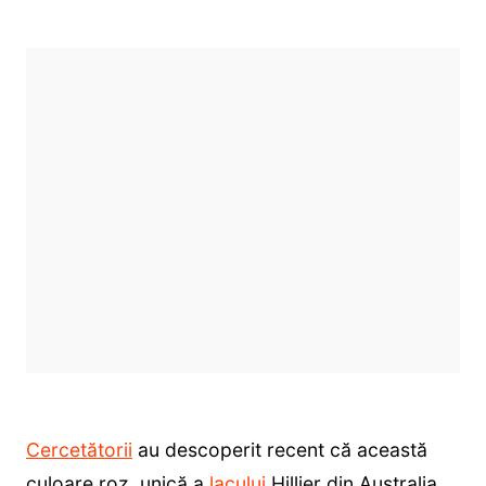
Cercetătorii
au descoperit recent că această
culoare roz, unică a
lacului
Hillier din Australia