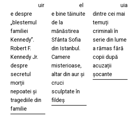
uir
el
uia
e despre
e bine tăinuite
dintre cei mai
„blestemul
de la
temuți
familiei
mănăstirea
criminali în
Kennedy”.
Sfânta Sofia
serie din lume
Robert F.
din Istanbul.
a rămas fără
Kennedy Jr.
Camere
copii după
despre
misterioase,
acuzații
secretul
altar din aur și
șocante
morții
cruci
nepoatei și
sculptate în
tragediile din
fildeș
familie