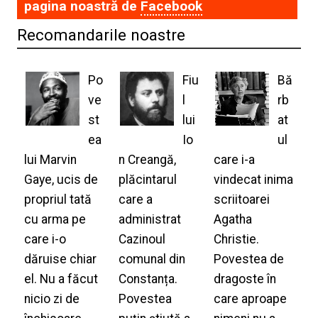
pagina noastră de
Facebook
Recomandarile noastre
Po
Fiu
Bă
ve
l
rb
st
lui
at
ea
Io
ul
lui Marvin
n Creangă,
care i-a
Gaye, ucis de
plăcintarul
vindecat inima
propriul tată
care a
scriitoarei
cu arma pe
administrat
Agatha
care i-o
Cazinoul
Christie.
dăruise chiar
comunal din
Povestea de
el. Nu a făcut
Constanța.
dragoste în
nicio zi de
Povestea
care aproape