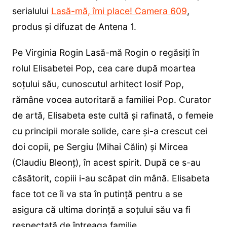
serialului
Lasă-mă, îmi place! Camera 609
,
produs și difuzat de Antena 1.
Pe Virginia Rogin Lasă-mă Rogin o regăsiți în
rolul Elisabetei Pop, cea care după moartea
soțului său, cunoscutul arhitect Iosif Pop,
rămâne vocea autoritară a familiei Pop. Curator
de artă, Elisabeta este cultă şi rafinată, o femeie
cu principii morale solide, care şi-a crescut cei
doi copii, pe Sergiu (Mihai Călin) şi Mircea
(Claudiu Bleonţ), în acest spirit. După ce s-au
căsătorit, copiii i-au scăpat din mână. Elisabeta
face tot ce îi va sta în putință pentru a se
asigura că ultima dorință a soţului său va fi
respectată de întreaga familie.