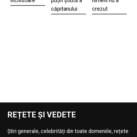
închisoare
puțin știută a
nimeni nu a
căpitanului
crezut
REȚETE ȘI VEDETE
Știri generale, celebrități din toate domeniile, rețete