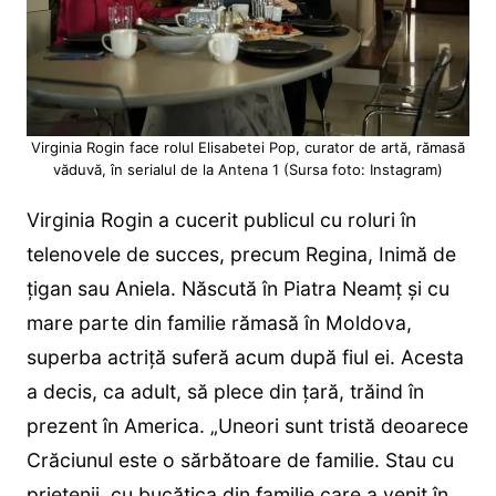
Virginia Rogin face rolul Elisabetei Pop, curator de artă, rămasă
văduvă, în serialul de la Antena 1 (Sursa foto: Instagram)
Virginia Rogin a cucerit publicul cu roluri în
telenovele de succes, precum Regina, Inimă de
țigan sau Aniela. Născută în Piatra Neamț și cu
mare parte din familie rămasă în Moldova,
superba actriță suferă acum după fiul ei. Acesta
a decis, ca adult, să plece din țară, trăind în
prezent în America. „Uneori sunt tristă deoarece
Crăciunul este o sărbătoare de familie. Stau cu
prietenii, cu bucățica din familie care a venit în