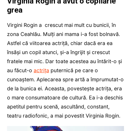
Virginia Rogin a avut o copilărie
grea
Virgini Rogin a crescut mai mult cu bunicii, în
zona Ceahlău. Mulți ani mama i-a fost bolnavă.
Astfel că viitoarea actriță, chiar dacă era ea
însăși un copil atunci, și-a îngrijit și crescut
fratele mai mic. Dar toate acestea au întărit-o și
au făcut-o
actrița
puternică pe care o
cunoaștem. Aplecarea spre artă a împrumutat-o
de la bunica ei. Aceasta, povestește actrița, era
o mare consumatoare de cultură. Ea i-a deschis
apetitul pentru scenă, ascultând, constant,
teatru radiofonic, a mai povestit Virginia Rogin.