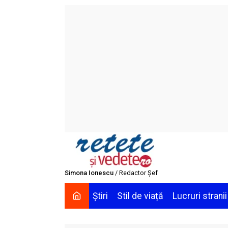
Skip
to
content
Simona Ionescu
/ Redactor Șef
Știri
Stil de viață
Lucruri stranii