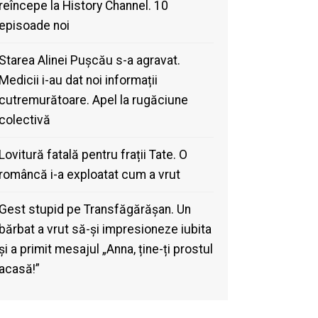
reîncepe la History Channel. 10
episoade noi
Starea Alinei Pușcău s-a agravat.
Medicii i-au dat noi informații
cutremurătoare. Apel la rugăciune
colectivă
Lovitură fatală pentru frații Tate. O
româncă i-a exploatat cum a vrut
Gest stupid pe Transfăgărășan. Un
bărbat a vrut să-și impresioneze iubita
și a primit mesajul „Anna, ține-ți prostul
acasă!”