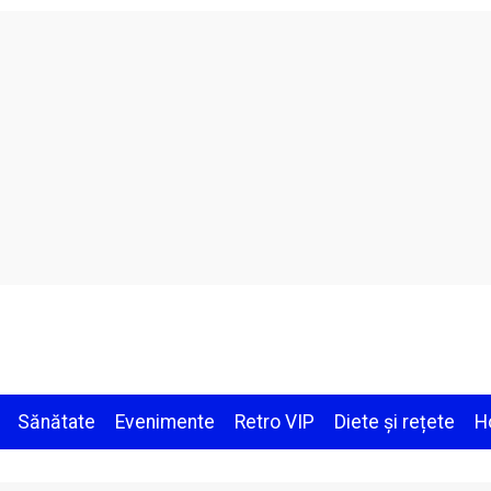
Sănătate
Evenimente
Retro VIP
Diete și rețete
H