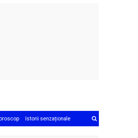
oroscop
Istorii senzaționale