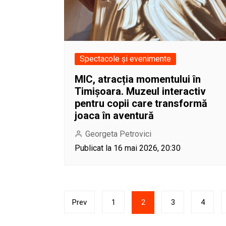
Spectacole și evenimente
MIC, atracția momentului în
Timișoara. Muzeul interactiv
pentru copii care transformă
joaca în aventură
Georgeta Petrovici
Publicat la 16 mai 2026, 20:30
Paginație
Prev
1
2
3
4
articole