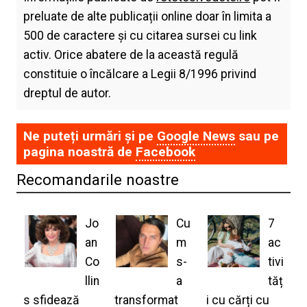
preluate de alte publicații online doar în limita a
500 de caractere și cu citarea sursei cu link
activ. Orice abatere de la această regulă
constituie o încălcare a Legii 8/1996 privind
dreptul de autor.
Ne puteți urmări și pe
Google News
sau pe
pagina noastră de
Facebook
Recomandarile noastre
Jo
Cu
7
an
m
ac
Co
s-
tivi
llin
a
tăț
s sfidează
transformat
i cu cărți cu