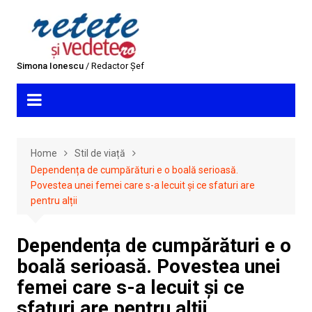
Skip
to
content
Simona Ionescu
/ Redactor Șef
Home
Stil de viață
Dependența de cumpărături e o boală serioasă.
Povestea unei femei care s-a lecuit și ce sfaturi are
pentru alții
Dependența de cumpărături e o
boală serioasă. Povestea unei
femei care s-a lecuit și ce
sfaturi are pentru alții