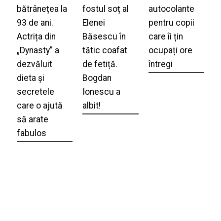
bătrânețea la
fostul soț al
autocolante
93 de ani.
Elenei
pentru copii
Actrița din
Băsescu în
care îi țin
„Dynasty” a
tătic coafat
ocupați ore
dezvăluit
de fetiță.
întregi
dieta și
Bogdan
secretele
Ionescu a
care o ajută
albit!
să arate
fabulos