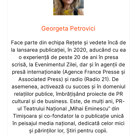
Georgeta Petrovici
Face parte din echipa Rețete și vedete încă de
la lansarea publicației, în 2020, aducând cu ea
o experiență de peste 20 de ani în presa
scrisă, la Evenimentul Zilei, dar și în agenții de
presă internaționale (Agence France Presse și
Associated Press) și radio (Radio 21). De
asemenea, activează cu succes și în domeniul
relațiilor publice, îmbrățișând proiecte de PR
cultural și de business. Este, de mulți ani, PR-
ul Teatrului Național „Mihai Eminescu” din
Timișoara și co-fondator la o publicație unică
în peisajul media național, dedicată celor mici
și părinților lor, Știri pentru copii.