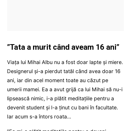
”Tata a murit când aveam 16 ani”
Viața lui Mihai Albu nu a fost doar lapte și miere.
Designerul și-a pierdut tatăl când avea doar 16
ani, iar din acel moment toate au căzut pe
umerii mamei. Ea a avut grijă ca lui Mihai să nu-i
lipsească nimic, i-a plătit meditațiile pentru a
devenit student și l-a ținut cu bani în facultate.
Iar acum s-a întors roata…