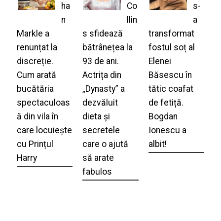
ha
Co
s-
n
llin
a
Markle a
s sfidează
transformat
renunțat la
bătrânețea la
fostul soț al
discreție.
93 de ani.
Elenei
Cum arată
Actrița din
Băsescu în
bucătăria
„Dynasty” a
tătic coafat
spectaculoas
dezvăluit
de fetiță.
ă din vila în
dieta și
Bogdan
care locuiește
secretele
Ionescu a
cu Prințul
care o ajută
albit!
Harry
să arate
fabulos