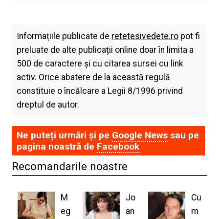
Informațiile publicate de
retetesivedete.ro
pot fi
preluate de alte publicații online doar în limita a
500 de caractere și cu citarea sursei cu link
activ. Orice abatere de la această regulă
constituie o încălcare a Legii 8/1996 privind
dreptul de autor.
Ne puteți urmări și pe
Google News
sau pe
pagina noastră de
Facebook
Recomandarile noastre
M
Jo
Cu
eg
an
m