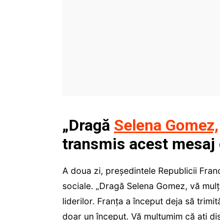
„Dragă
Selena Gomez,
transmis acest mesaj 
A doua zi, președintele Republicii Franc
sociale. „Dragă Selena Gomez, vă mulț
liderilor. Franța a început deja să trim
doar un început. Vă mulțumim că ați di