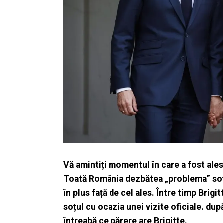
Vă amintiți momentul în care a fost ale
Toată România dezbătea „problema” soție
în plus față de cel ales. Între timp Brigi
soțul cu ocazia unei vizite oficiale. dup
întreabă ce părere are Brigitte.