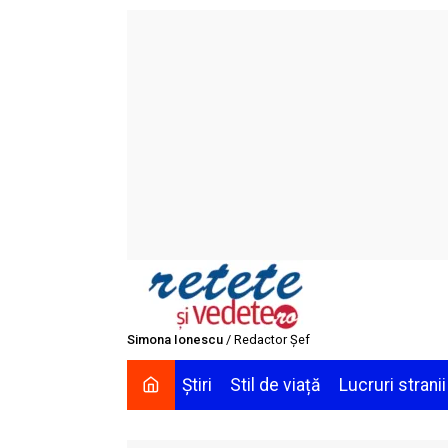
Skip
to
content
Simona Ionescu
/ Redactor Șef
Știri
Stil de viață
Lucruri stranii