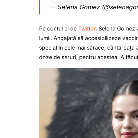
— Selena Gomez (@selenag
Pe contul ei de
Twitter
, Selena Gomez a
lumii. Angajată să accesibilizeze vaccinu
special în cele mai sărace, cântăreața a
doze de seruri, pentru acestea. A făc