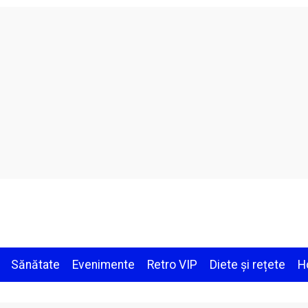
Sănătate
Evenimente
Retro VIP
Diete și rețete
H