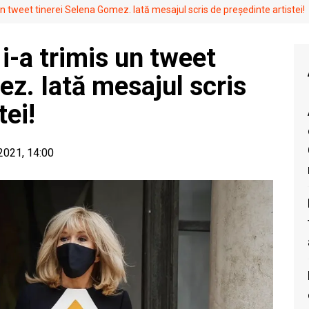
 tweet tinerei Selena Gomez. Iată mesajul scris de președinte artistei!
-a trimis un tweet
ez. Iată mesajul scris
tei!
 2021, 14:00