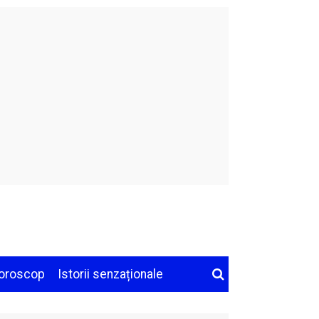
oroscop
Istorii senzaționale