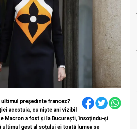
s ultimul președinte francez?
i acestuia, cu niște ani vizibil
tte Macron a fost și la București, însoțindu-și
ă ultimul gest al soțului ei toată lumea se