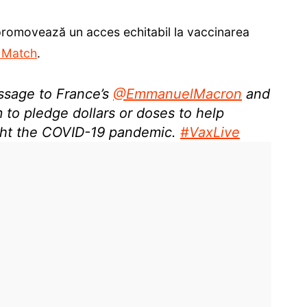
romovează un acces echitabil la vaccinarea
s Match
.
ssage to France’s
@EmmanuelMacron
and
 to pledge dollars or doses to help
ght the COVID-19 pandemic.
#VaxLive