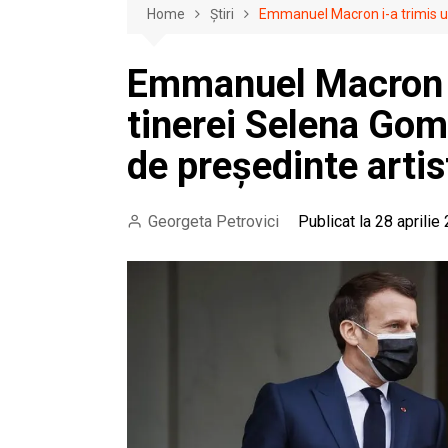
Home
Știri
Emmanuel Macron i-a trimis un
Emmanuel Macron i
tinerei Selena Gom
de președinte artis
Georgeta Petrovici
Publicat la 28 aprilie