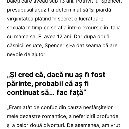
băieți care aveau sub 13 ani. Potrivit lui Spencer,
presupusul abuz l-a determinat să își piardă
virginitatea plătind în secret o lucrătoare
sexuală în timp ce se afla într-o excursie în Italia
cu mama sa. El avea 12 ani. Dar după două
căsnicii eșuate, Spencer și-a dat seama că are
nevoie de ajutor.
„Și cred că, dacă nu aș fi fost
părinte, probabil că aș fi
continuat să… fac față”
„Eram atât de confuz din cauza nesfârșitelor
mele dezastre romantice, a nefericirii profunde
și a celor două divorțuri. De asemenea, am vrut