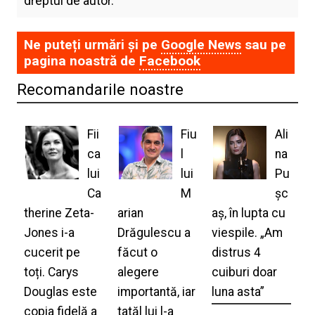
dreptul de autor.
Ne puteți urmări și pe
Google News
sau pe
pagina noastră de
Facebook
Recomandarile noastre
Fii
Fiu
Ali
ca
l
na
lui
lui
Pu
Ca
M
șc
therine Zeta-
arian
aș, în lupta cu
Jones i-a
Drăgulescu a
viespile. „Am
cucerit pe
făcut o
distrus 4
toți. Carys
alegere
cuiburi doar
Douglas este
importantă, iar
luna asta”
copia fidelă a
tatăl lui l-a