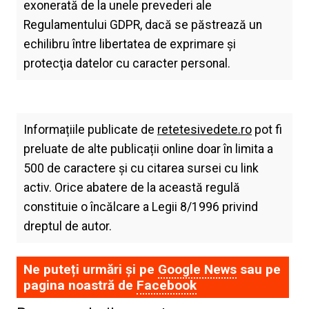
exonerată de la unele prevederi ale
Regulamentului GDPR, dacă se păstrează un
echilibru între libertatea de exprimare şi
protecţia datelor cu caracter personal.
Informațiile publicate de
retetesivedete.ro
pot fi
preluate de alte publicații online doar în limita a
500 de caractere și cu citarea sursei cu link
activ. Orice abatere de la această regulă
constituie o încălcare a Legii 8/1996 privind
dreptul de autor.
Ne puteți urmări și pe
Google News
sau pe
pagina noastră de
Facebook