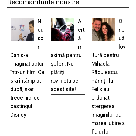
Recomandarile noastre
Ni
Al
O
cu
ert
no
șo
ă
uă
r
m
lov
Dan s-a
aximă pentru
itură pentru
imaginat actor
șoferi. Nu
Mihaela
într-un film. Ce
plătiți
Rădulescu.
s-a întâmplat
rovinieta pe
Părinții lui
după, n-ar
acest site!
Felix au
trece nici de
ordonat
castingul
ștergerea
Disney
imaginilor cu
marea iubire a
fiului lor