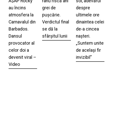
A$AP Rocky
ranu riscă ani
soi, adevărul
au încins
grei de
despre
atmosfera la
pușcărie.
ultimele ore
Carnavalul din
Verdictul final
dinaintea celei
Barbados.
se dă la
de-a cincea
Dansul
sfârșitul lunii
nașteri.
provocator al
„Suntem unite
celor doi a
de același fir
devenit viral –
invizibil”
Video