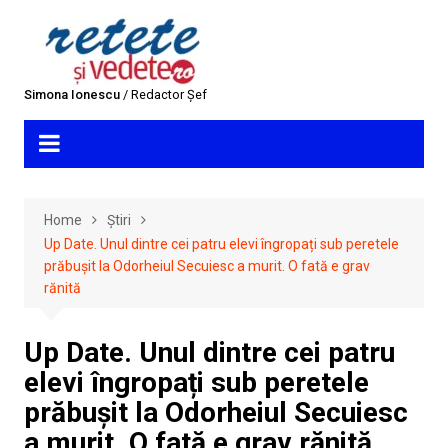
Skip
to
content
Simona Ionescu
/ Redactor Șef
Home
Știri
Up Date. Unul dintre cei patru elevi îngropați sub peretele
prăbușit la Odorheiul Secuiesc a murit. O fată e grav
rănită
Up Date. Unul dintre cei patru
elevi îngropați sub peretele
prăbușit la Odorheiul Secuiesc
a murit. O fată e grav rănită