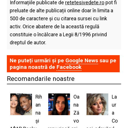
Informațiile publicate de
retetesivedete.ro
pot fi
preluate de alte publicații online doar în limita a
500 de caractere și cu citarea sursei cu link
activ. Orice abatere de la această regulă
constituie o încălcare a Legii 8/1996 privind
dreptul de autor.
Ne puteți urmări și pe
Google News
sau pe
pagina noastră de
Facebook
Recomandarile noastre
Rih
Oa
La
an
na
ur
na
Ză
a
și
vo
Co