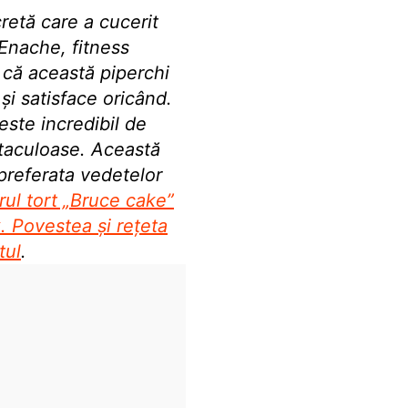
cretă care a cucerit
Enache, fitness
t că această piperchi
 și satisface oricând.
este incredibil de
ctaculoase. Această
preferata vedetelor
rul tort „Bruce cake”
x. Povestea și rețeta
tul
.