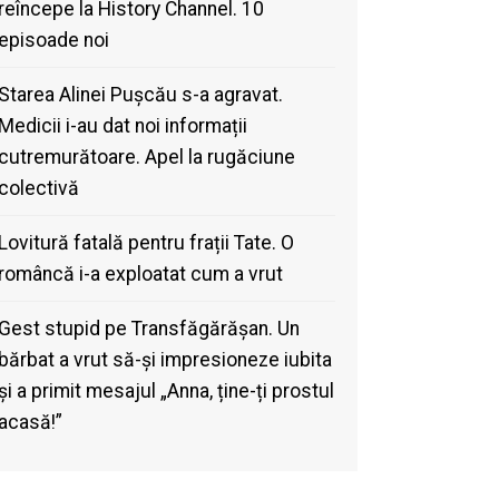
reîncepe la History Channel. 10
episoade noi
Starea Alinei Pușcău s-a agravat.
Medicii i-au dat noi informații
cutremurătoare. Apel la rugăciune
colectivă
Lovitură fatală pentru frații Tate. O
româncă i-a exploatat cum a vrut
Gest stupid pe Transfăgărășan. Un
bărbat a vrut să-și impresioneze iubita
și a primit mesajul „Anna, ține-ți prostul
acasă!”