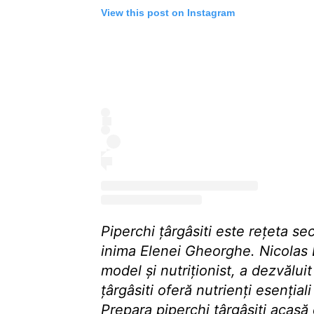
View this post on Instagram
Piperchi țârgâsiti este rețeta se
inima Elenei Gheorghe. Nicolas 
model și nutriționist, a dezvălui
țârgâsiti oferă nutrienți esențiali
Prepara piperchi țârgâsiti acasă 