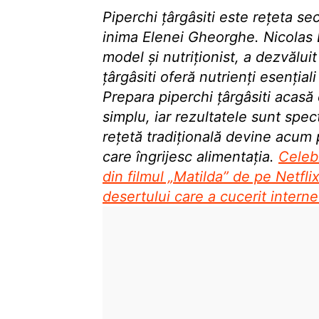
Piperchi țârgâsiti este rețeta se
inima Elenei Gheorghe. Nicolas 
model și nutriționist, a dezvălui
țârgâsiti oferă nutrienți esențiali
Prepara piperchi țârgâsiti acasă 
simplu, iar rezultatele sunt spe
rețetă tradițională devine acum 
care îngrijesc alimentația.
Celeb
din filmul „Matilda” de pe Netfli
desertului care a cucerit interne