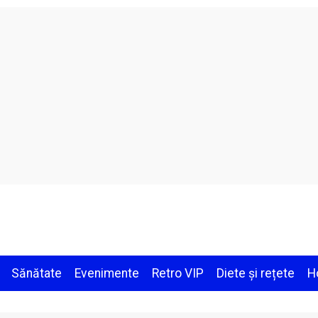
Sănătate
Evenimente
Retro VIP
Diete și rețete
H