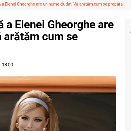
 a Elenei Gheorghe are un nume ciudat. Vă arătăm cum se prepară
 a Elenei Gheorghe are
ă arătăm cum se
, 18:00