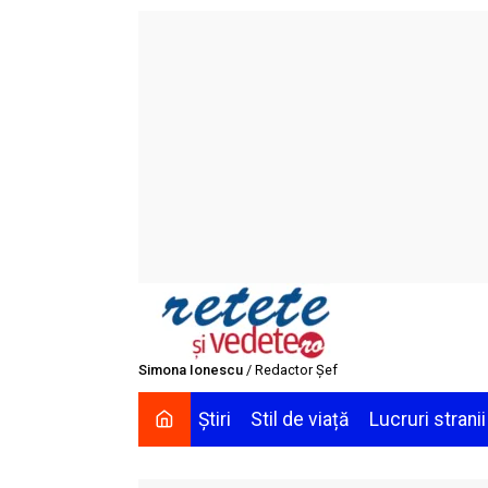
Skip
to
content
Simona Ionescu
/ Redactor Șef
Știri
Stil de viață
Lucruri stranii