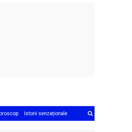
oroscop
Istorii senzaționale