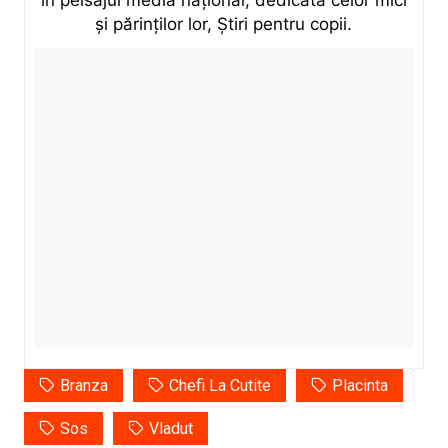
în peisajul media național, dedicată celor mici
și părinților lor, Știri pentru copii.
Branza
Chefi La Cutite
Placinta
Sos
Vladut