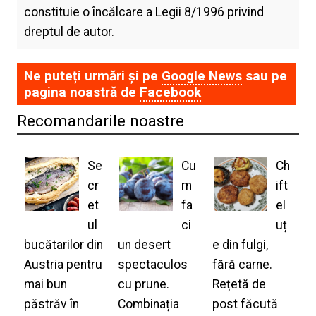
constituie o încălcare a Legii 8/1996 privind
dreptul de autor.
Ne puteți urmări și pe
Google News
sau pe
pagina noastră de
Facebook
Recomandarile noastre
Se
Cu
Ch
cr
m
ift
et
fa
el
ul
ci
uț
bucătarilor din
un desert
e din fulgi,
Austria pentru
spectaculos
fără carne.
mai bun
cu prune.
Rețetă de
păstrăv în
Combinația
post făcută