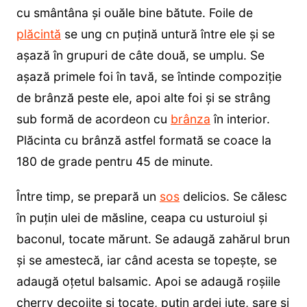
cu smântâna și ouăle bine bătute. Foile de
plăcintă
se ung cn puțină untură între ele și se
așază în grupuri de câte două, se umplu. Se
așază primele foi în tavă, se întinde compoziție
de brânză peste ele, apoi alte foi și se strâng
sub formă de acordeon cu
brânza
în interior.
Plăcinta cu brânză astfel formată se coace la
180 de grade pentru 45 de minute.
Între timp, se prepară un
sos
delicios. Se călesc
în puțin ulei de măsline, ceapa cu usturoiul și
baconul, tocate mărunt. Se adaugă zahărul brun
și se amestecă, iar când acesta se topește, se
adaugă oțetul balsamic. Apoi se adaugă roșiile
cherry decojite și tocate, puțin ardei iute, sare și