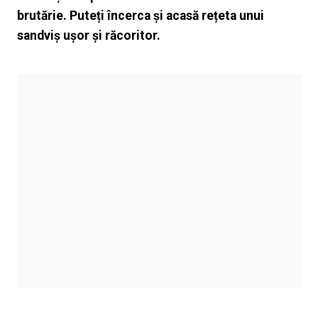
brutărie. Puteți încerca și acasă rețeta unui
sandviș ușor și răcoritor.