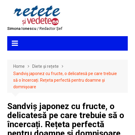
Skip
to
content
Simona Ionescu
/ Redactor Șef
Home
Diete și rețete
Sandviș japonez cu fructe, o delicatesă pe care trebuie
să o încercați. Rețeta perfectă pentru doamne și
domnișoare
Sandviș japonez cu fructe, o
delicatesă pe care trebuie să o
încercați. Rețeta perfectă
pentru doamne și domnișoare