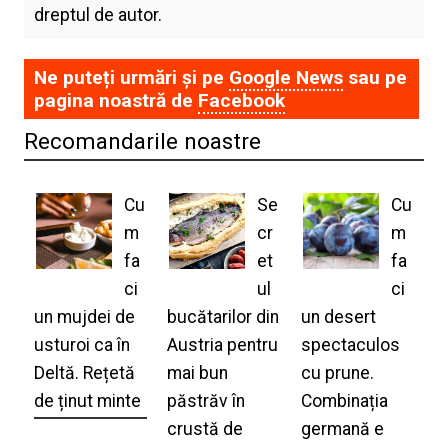
dreptul de autor.
Ne puteți urmări și pe
Google News
sau pe
pagina noastră de
Facebook
Recomandarile noastre
Cu
Se
Cu
m
cr
m
fa
et
fa
ci
ul
ci
un mujdei de
bucătarilor din
un desert
usturoi ca în
Austria pentru
spectaculos
Deltă. Rețetă
mai bun
cu prune.
de ținut minte
păstrăv în
Combinația
crustă de
germană e