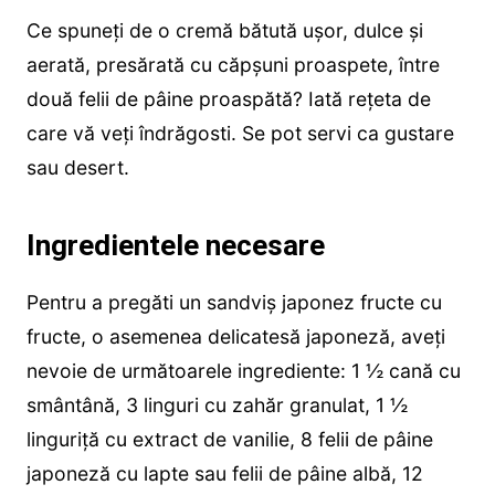
Ce spuneți de o cremă bătută ușor, dulce și
aerată, presărată cu căpșuni proaspete, între
două felii de pâine proaspătă? Iată rețeta de
care vă veți îndrăgosti. Se pot servi ca gustare
sau desert.
Ingredientele necesare
Pentru a pregăti un sandviș japonez fructe cu
fructe, o asemenea delicatesă japoneză, aveți
nevoie de următoarele ingrediente: 1 ½ cană cu
smântână, 3 linguri cu zahăr granulat, 1 ½
linguriță cu extract de vanilie, 8 felii de pâine
japoneză cu lapte sau felii de pâine albă, 12