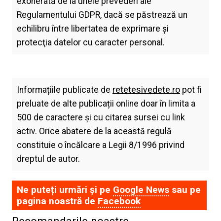
exonerată de la unele prevederi ale
Regulamentului GDPR, dacă se păstrează un
echilibru între libertatea de exprimare şi
protecţia datelor cu caracter personal.
Informațiile publicate de
retetesivedete.ro
pot fi
preluate de alte publicații online doar în limita a
500 de caractere și cu citarea sursei cu link
activ. Orice abatere de la această regulă
constituie o încălcare a Legii 8/1996 privind
dreptul de autor.
Ne puteți urmări și pe
Google News
sau pe
pagina noastră de
Facebook