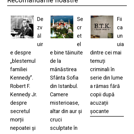
Recomandarile noastre
De
Se
Fii
zv
cr
ca
ăl
et
un
uir
el
uia
e despre
e bine tăinuite
dintre cei mai
„blestemul
de la
temuți
familiei
mănăstirea
criminali în
Kennedy”.
Sfânta Sofia
serie din lume
Robert F.
din Istanbul.
a rămas fără
Kennedy Jr.
Camere
copii după
despre
misterioase,
acuzații
secretul
altar din aur și
șocante
morții
cruci
nepoatei și
sculptate în