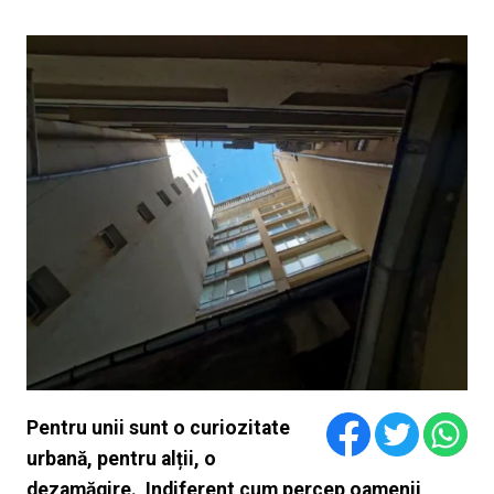
Pentru unii sunt o curiozitate
urbană, pentru alții, o
dezamăgire. Indiferent cum percep oamenii