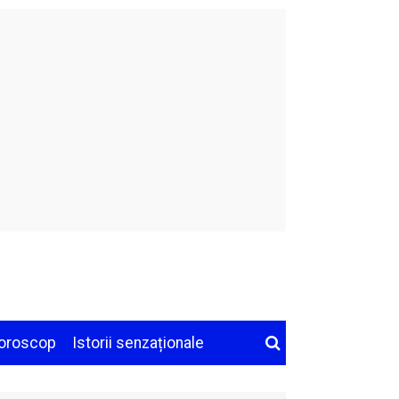
oroscop
Istorii senzaționale