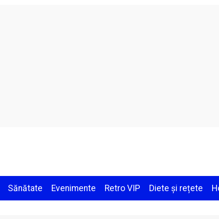
Sănătate
Evenimente
Retro VIP
Diete și rețete
H