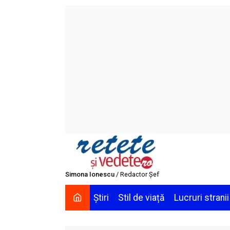
Skip
to
content
Simona Ionescu
/ Redactor Șef
Știri
Stil de viață
Lucruri stranii