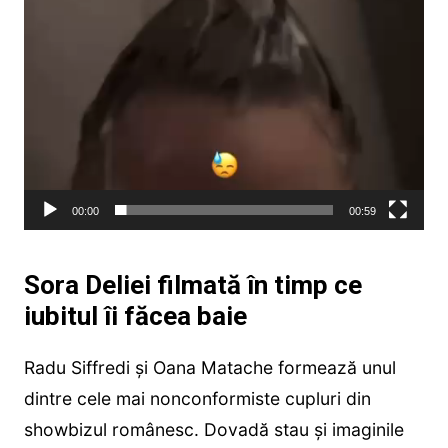
00:00
00:59
Sora Deliei filmată în timp ce
iubitul îi făcea baie
Radu Siffredi și Oana Matache formează unul
dintre cele mai nonconformiste cupluri din
showbizul românesc. Dovadă stau și imaginile