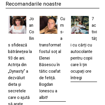
Recomandarile noastre
Jo
Cu
7
an
m
ac
Co
s-
tivi
llin
a
tăț
s sfidează
transformat
i cu cărți cu
bătrânețea la
fostul soț al
autocolante
93 de ani.
Elenei
pentru copii
Actrița din
Băsescu în
care îi țin
„Dynasty” a
tătic coafat
ocupați ore
dezvăluit
de fetiță.
întregi
dieta și
Bogdan
secretele
Ionescu a
care o ajută
albit!
să arate