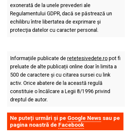
exonerată de la unele prevederi ale
Regulamentului GDPR, dacă se păstrează un
echilibru între libertatea de exprimare şi
protecţia datelor cu caracter personal.
Informațiile publicate de
retetesivedete.ro
pot fi
preluate de alte publicații online doar în limita a
500 de caractere și cu citarea sursei cu link
activ. Orice abatere de la această regulă
constituie o încălcare a Legii 8/1996 privind
dreptul de autor.
Ne puteți urmări și pe
Google News
sau pe
pagina noastră de
Facebook