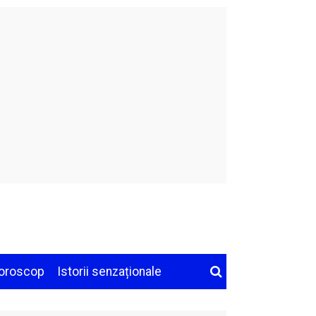
oroscop
Istorii senzaționale