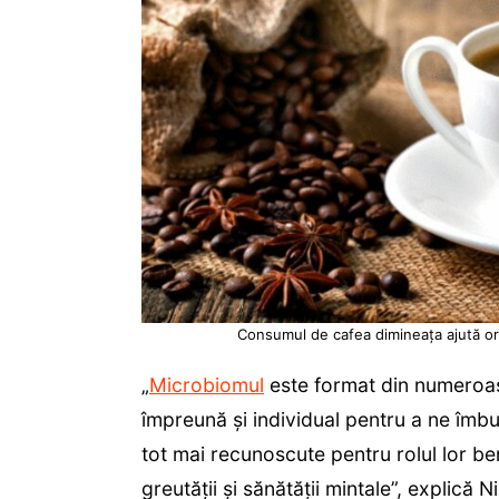
Consumul de cafea dimineața ajută org
„
Microbiomul
este format din numeroas
împreună și individual pentru a ne îmb
tot mai recunoscute pentru rolul lor be
greutății și sănătății mintale”, explică 