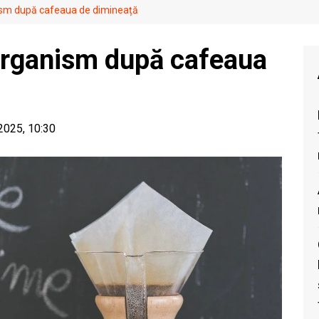
ism după cafeaua de dimineață
 organism după cafeaua
 2025, 10:30