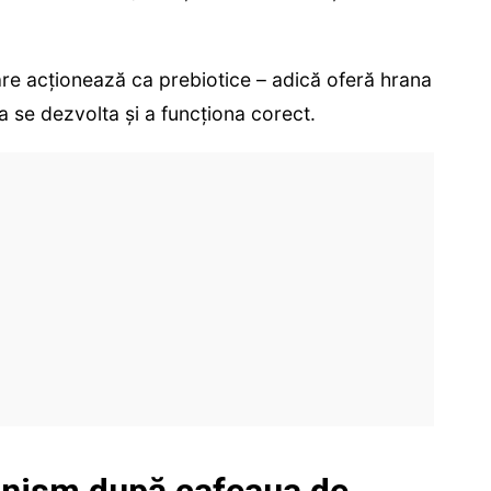
re acționează ca prebiotice – adică oferă hrana
a se dezvolta și a funcționa corect.
anism după cafeaua de