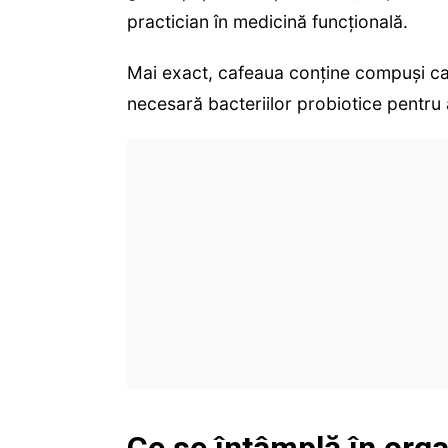
practician în medicină funcțională.
Mai exact, cafeaua conține compuși ca
necesară bacteriilor probiotice pentru 
Ce se întâmplă în org