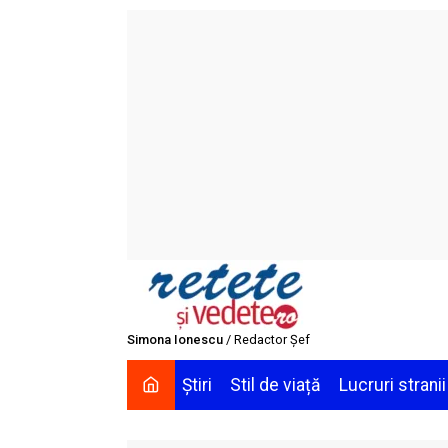
Skip
to
content
Simona Ionescu
/ Redactor Șef
Știri
Stil de viață
Lucruri stranii