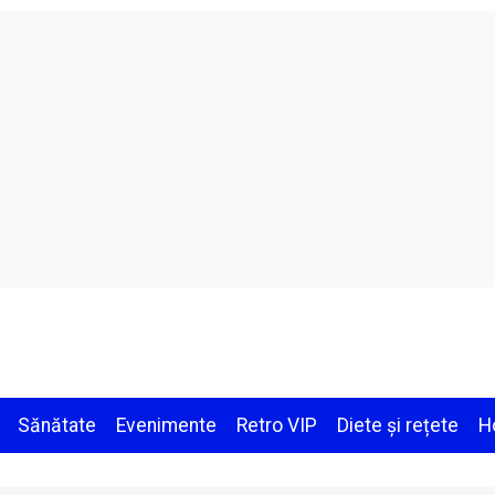
Sănătate
Evenimente
Retro VIP
Diete și rețete
H