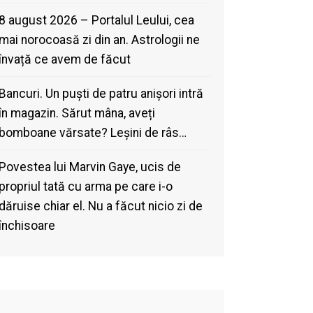
8 august 2026 – Portalul Leului, cea
mai norocoasă zi din an. Astrologii ne
învață ce avem de făcut
Bancuri. Un puști de patru anișori intră
în magazin. Sărut mâna, aveți
bomboane vărsate? Leșini de râs…
Povestea lui Marvin Gaye, ucis de
propriul tată cu arma pe care i-o
dăruise chiar el. Nu a făcut nicio zi de
închisoare