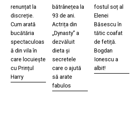
renunțat la
bătrânețea la
fostul soț al
discreție.
93 de ani.
Elenei
Cum arată
Actrița din
Băsescu în
bucătăria
„Dynasty” a
tătic coafat
spectaculoas
dezvăluit
de fetiță.
ă din vila în
dieta și
Bogdan
care locuiește
secretele
Ionescu a
cu Prințul
care o ajută
albit!
Harry
să arate
fabulos