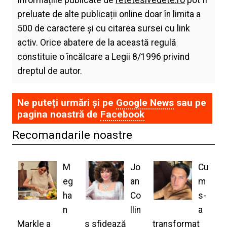
preluate de alte publicații online doar în limita a
500 de caractere și cu citarea sursei cu link
activ. Orice abatere de la această regulă
constituie o încălcare a Legii 8/1996 privind
dreptul de autor.
Ne puteți urmări și pe
Google News
sau pe
pagina noastră de
Facebook
Recomandarile noastre
M
Jo
Cu
eg
an
m
ha
Co
s-
n
llin
a
Markle a
s sfidează
transformat